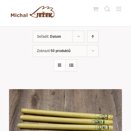
Přeskočit
na
obsah
Seřadit:
Datum
Zobrazit
50 produktů