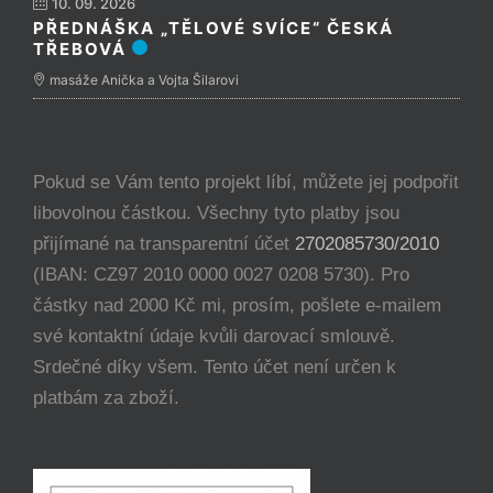
10. 09. 2026
PŘEDNÁŠKA „TĚLOVÉ SVÍCE“ ČESKÁ
TŘEBOVÁ
masáže Anička a Vojta Šilarovi
Pokud se Vám tento projekt líbí, můžete jej podpořit
libovolnou částkou. Všechny tyto platby jsou
přijímané na transparentní účet
2702085730/2010
(IBAN: CZ97 2010 0000 0027 0208 5730). Pro
částky nad 2000 Kč mi, prosím, pošlete e-mailem
své kontaktní údaje kvůli darovací smlouvě.
Srdečné díky všem. Tento účet není určen k
platbám za zboží.