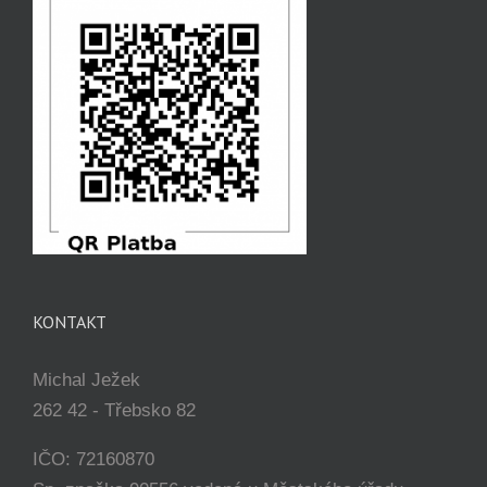
KONTAKT
Michal Ježek
262 42 - Třebsko 82
IČO: 72160870