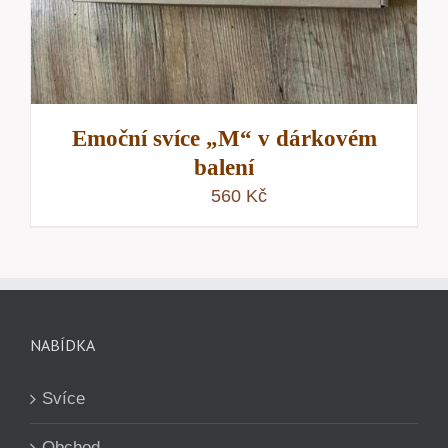
Emoční svíce „M“ v dárkovém
balení
560
Kč
NABÍDKA
Svíce
Obchod