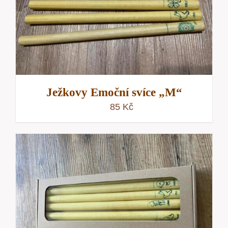
Ježkovy Emoční svíce „M“
85
Kč