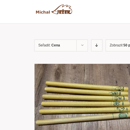
Přeskočit
na
obsah
Seřadit:
Cena
Zobrazit
50 
RYCHLÝ
PŘIDAT DO KOŠÍKU
/
RYCHLÝ
NÁHLED