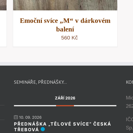
Emoční svíce „M“ v dárkovém
balení
560
Kč
SEMINÁŘE, PŘEDNÁŠKY…
KO
Mi
ZÁŘÍ 2026
262
10. 09. 2026
IČ
PŘEDNÁŠKA „TĚLOVÉ SVÍCE“ ČESKÁ
Sp
TŘEBOVÁ