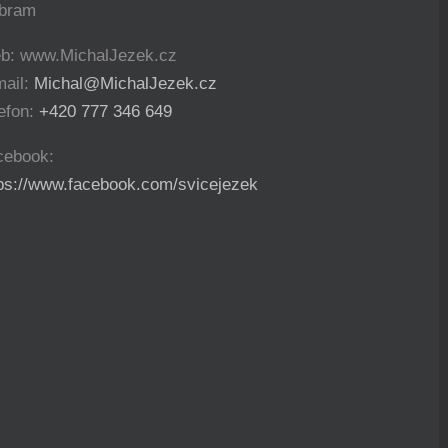
íbram
b: www.MichalJezek.cz
mail:
Michal@MichalJezek.cz
efon:
+420 777 346 649
cebook:
tps://www.facebook.com/svicejezek