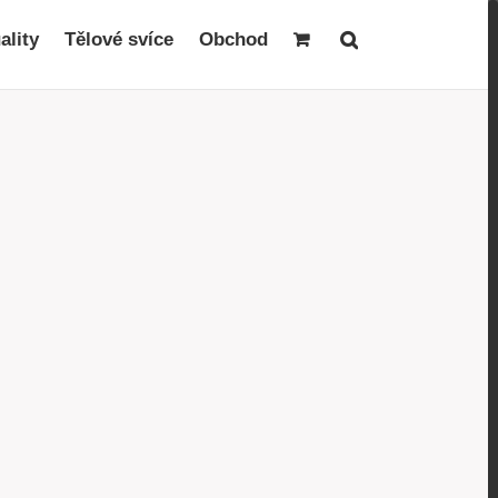
ality
Tělové svíce
Obchod