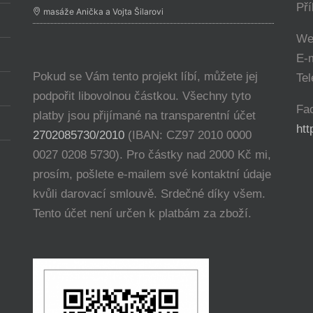
Př
masáže Anička a Vojta Šilarovi
We
E-
Pokud se Vám tento projekt líbí, můžete jej
Tel
podpořit libovolnou částkou. Všechny tyto
Fa
platby jsou přijímané na transparentní účet
ht
2702085730/2010
(IBAN: CZ97 2010 0000
0027 0208 5730). Pro částky nad 2000 Kč mi,
prosím, pošlete e-mailem své kontaktní údaje
kvůli darovací smlouvě. Srdečné díky všem.
Tento účet není určen k platbám za zboží.