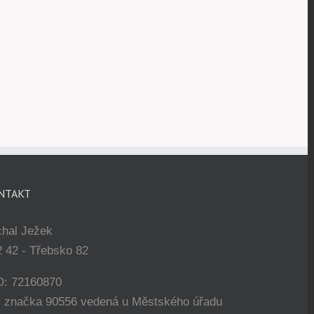
NTAKT
chal Ježek
 42 - Třebsko 82
O: 72160870
. značka 90556 vedená u Městského úřadu