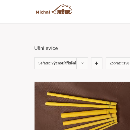
Přeskočit
na
obsah
Ušní svíce
Seřadit:
Výchozí třídění
Zobrazit
150
RYCHLÝ
PŘIDAT DO KOŠÍKU
/
RYCHLÝ
NÁHLED