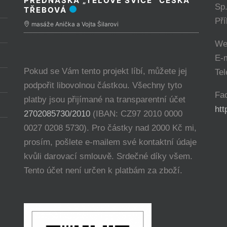
PŘEDNÁŠKA „TĚLOVÉ SVÍCE“ ČESKÁ
Sp
TŘEBOVÁ
Př
masáže Anička a Vojta Šilarovi
We
E-
Pokud se Vám tento projekt líbí, můžete jej
Tel
podpořit libovolnou částkou. Všechny tyto
Fa
platby jsou přijímané na transparentní účet
ht
2702085730/2010
(IBAN: CZ97 2010 0000
0027 0208 5730). Pro částky nad 2000 Kč mi,
prosím, pošlete e-mailem své kontaktní údaje
kvůli darovací smlouvě. Srdečné díky všem.
Tento účet není určen k platbám za zboží.