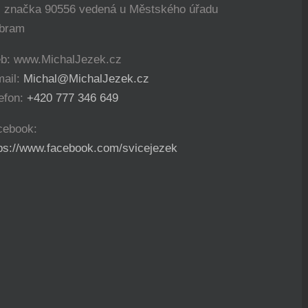
. značka 90556 vedená u Městského úřadu
íbram
b: www.MichalJezek.cz
mail:
Michal@MichalJezek.cz
efon:
+420 777 346 649
cebook:
tps://www.facebook.com/svicejezek