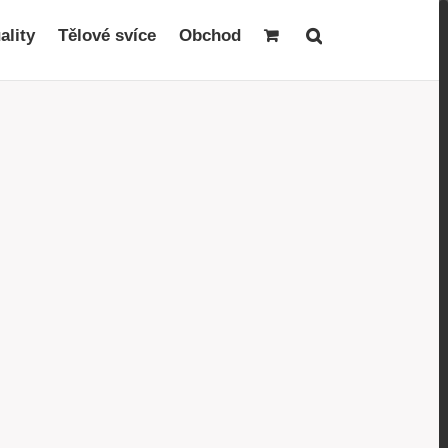
ality
Tělové svíce
Obchod