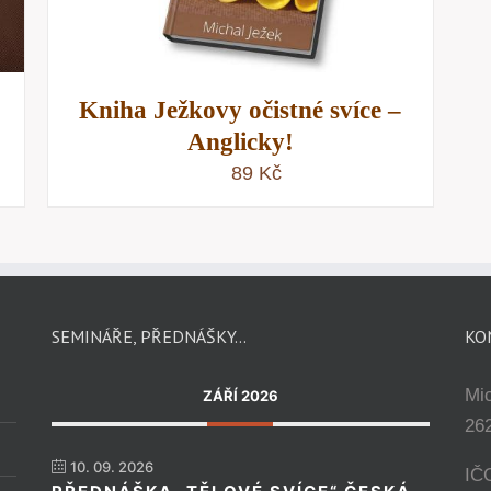
Kniha Ježkovy očistné svíce –
Anglicky!
89
Kč
SEMINÁŘE, PŘEDNÁŠKY…
KO
Mi
ZÁŘÍ 2026
262
10. 09. 2026
IČ