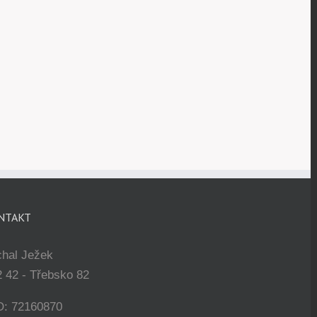
NTAKT
chal Ježek
 42 - Třebsko 82
O: 72160870