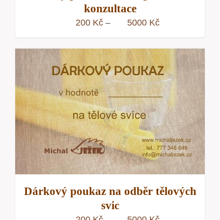
konzultace
Rozpětí
200
Kč
5000
Kč
–
cen:
200 Kč
až
5000 Kč
Dárkový poukaz na odběr tělových
svic
Rozpětí
200
Kč
5000
Kč
–