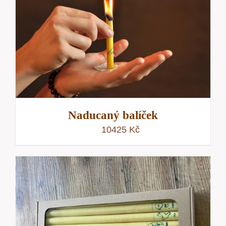
Naducaný balíček
10425
Kč