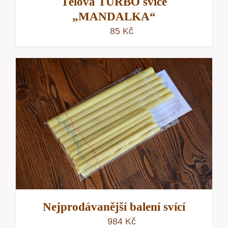
Tělová TURBO svíce
„MANDALKA“
85
Kč
Nejprodávanější balení svící
984
Kč