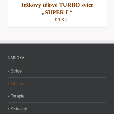
Ježkovy tělové TURBO svíce
„SUPER L“
99
Kč
NABÍDKA
Svíce
Obchod
Terapie
Aktuality