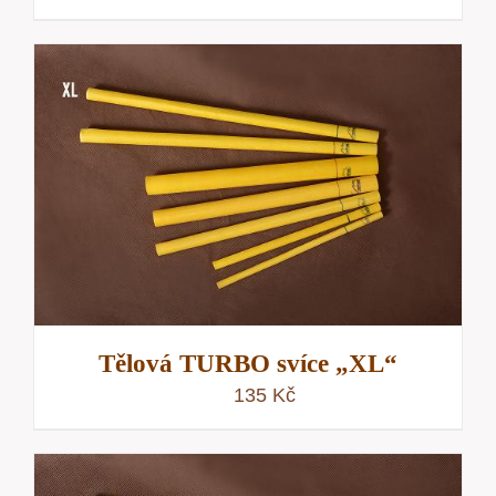
Tělová TURBO svíce „XL“
135
Kč