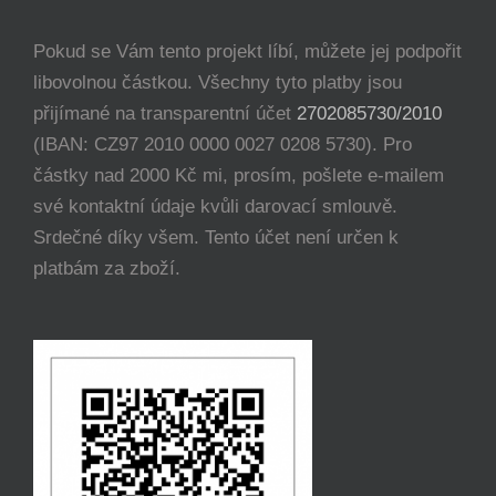
Pokud se Vám tento projekt líbí, můžete jej podpořit
libovolnou částkou. Všechny tyto platby jsou
přijímané na transparentní účet
2702085730/2010
(IBAN: CZ97 2010 0000 0027 0208 5730). Pro
částky nad 2000 Kč mi, prosím, pošlete e-mailem
své kontaktní údaje kvůli darovací smlouvě.
Srdečné díky všem. Tento účet není určen k
platbám za zboží.