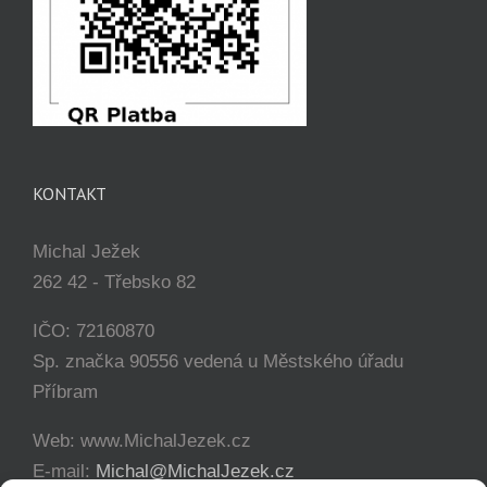
KONTAKT
Michal Ježek
262 42 - Třebsko 82
IČO: 72160870
Sp. značka 90556 vedená u Městského úřadu
Příbram
Web: www.MichalJezek.cz
E-mail:
Michal@MichalJezek.cz