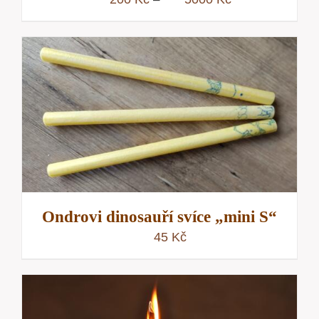
cen:
200 Kč
až
5000 Kč
Ondrovi dinosauří svíce „mini S“
45
Kč