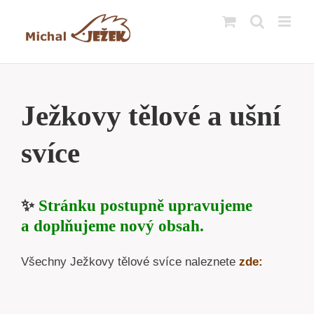
Přeskočit
na
obsah
Ježkovy tělové a ušní
svíce
✨
Stránku postupně upravujeme
a doplňujeme nový obsah.
Všechny Ježkovy tělové svíce naleznete
zde: