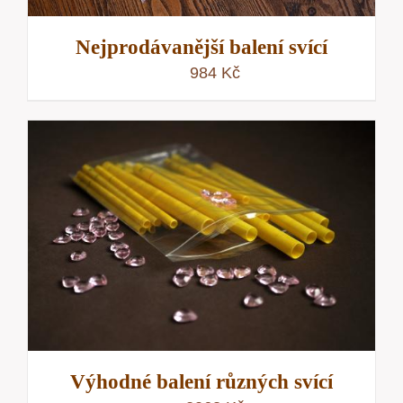
Nejprodávanější balení svící
984
Kč
Výhodné balení různých svící