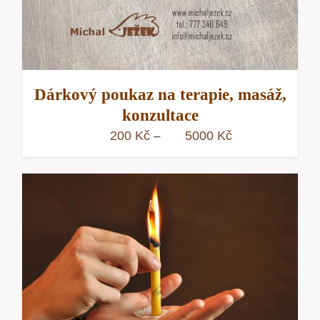
Dárkový poukaz na terapie, masáž,
konzultace
Rozpětí
200
Kč
5000
Kč
–
cen:
200 Kč
až
5000 Kč