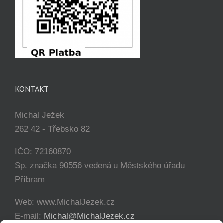
KONTAKT
Michal Ježek
262 42 - Třebsko 82
IČO: 72160870
Sp. značka 90556 vedená u Městského úřadu
Příbram
Web: www.MichalJezek.cz
E-mail:
Michal@MichalJezek.cz