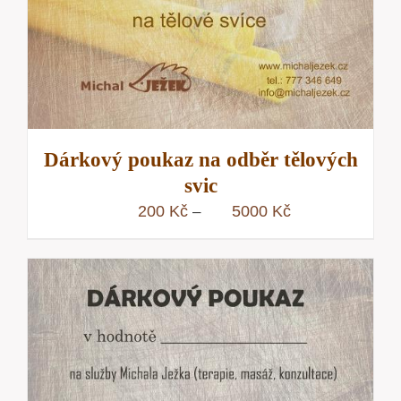
Dárkový poukaz na odběr tělových
svic
Rozpětí
200
Kč
5000
Kč
–
cen:
200 Kč
až
5000 Kč