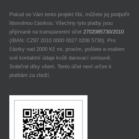
Pokud se Vám tento projekt líbí, můžete jej podpořit
libovolnou částkou. Všechny tyto platby jsou
přijímané na transparentní účet
2702085730/2010
(IBAN: CZ97 2010 0000 0027 0208 5730). Pro
částky nad 2000 Kč mi, prosím, pošlete e-mailem
své kontaktní údaje kvůli darovací smlouvě.
Srdečné díky všem. Tento účet není určen k
platbám za zboží.