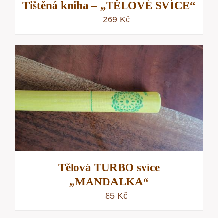
Tištěná kniha – „TĚLOVÉ SVÍCE“
269
Kč
Tělová TURBO svíce
„MANDALKA“
85
Kč