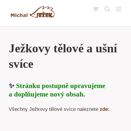
Přeskočit
na
obsah
Ježkovy tělové a ušní
svíce
✨
Stránku postupně upravujeme
a doplňujeme nový obsah.
Všechny Ježkovy tělové svíce naleznete
zde: