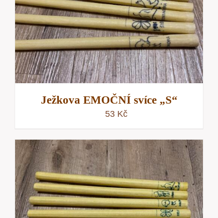
Ježkova EMOČNÍ svíce „S“
53
Kč