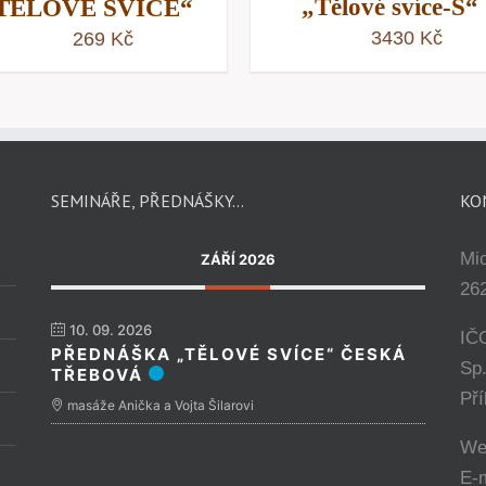
„Tělové svíce-S“
TĚLOVÉ SVÍCE“
3430
Kč
269
Kč
SEMINÁŘE, PŘEDNÁŠKY…
KO
Mi
ZÁŘÍ 2026
262
10. 09. 2026
IČ
PŘEDNÁŠKA „TĚLOVÉ SVÍCE“ ČESKÁ
Sp
TŘEBOVÁ
Př
masáže Anička a Vojta Šilarovi
We
E-