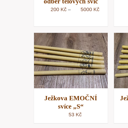
odběr tělových svic
Rozpětí
200
Kč
5000
Kč
–
cen:
200 Kč
až
5000 Kč
KOŠÍKU
/
PŘIDAT DO KOŠÍKU
/
NÁHLED
RYCHLÝ NÁHLED
Ježkova EMOČNÍ
Je
svíce „S“
53
Kč