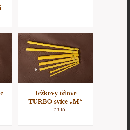
í
/
D
ce
Ježkovy tělové
TURBO svíce „M“
79
Kč