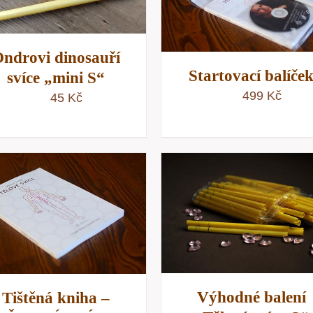
RYCHLÝ NÁHLED
ndrovi dinosauří
Startovací balíče
svíce „mini S“
499
Kč
45
Kč
PŘIDAT DO KOŠÍKU
/
PŘIDAT DO KOŠÍKU
RYCHLÝ NÁHLED
RYCHLÝ NÁHLE
Výhodné balení
Tištěná kniha –