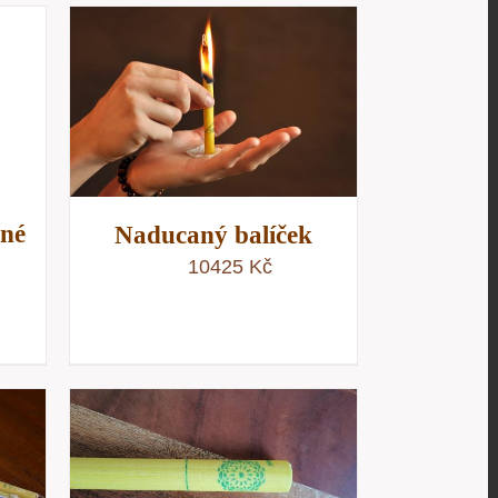
/
D
tné
Naducaný balíček
10425
Kč
/
D