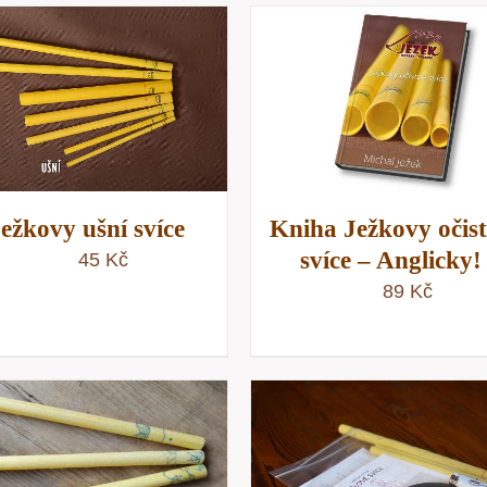
PŘIDAT DO KOŠÍKU
/
PŘIDAT DO KOŠÍKU
RYCHLÝ NÁHLED
RYCHLÝ NÁHLE
ežkovy ušní svíce
Kniha Ježkovy očis
svíce – Anglicky!
45
Kč
89
Kč
PŘIDAT DO KOŠÍKU
PŘIDAT DO KOŠÍKU
/
RYCHLÝ NÁHLE