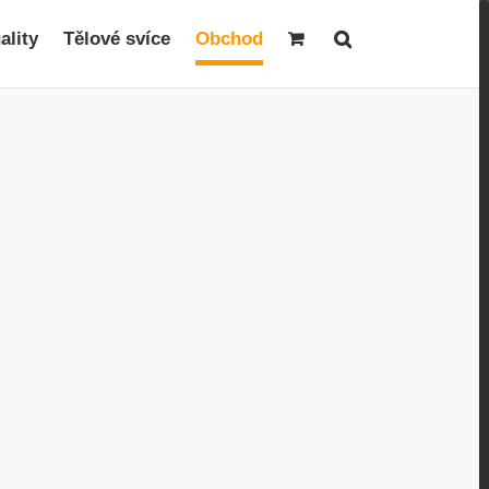
ality
Tělové svíce
Obchod