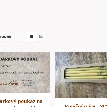
produktů
PŘIDAT DO KOŠÍKU
RYCHLÝ NÁHLE
PŘIDAT DO KOŠÍKU
/
RYCHLÝ NÁHLED
árkový poukaz na
Emoční svíce „M