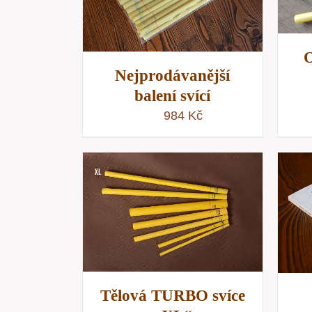
NÁHLED
O
Nejprodávanější
balení svící
984
Kč
KOŠÍKU
/
PŘIDAT DO KOŠÍKU
/
NÁHLED
RYCHLÝ NÁHLED
Tělová TURBO svíce