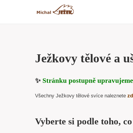
Přeskočit
na
obsah
Ježkovy tělové a uš
✨
Stránku postupně upravujeme
Všechny Ježkovy tělové svíce naleznete
zd
Vyberte si podle toho, co