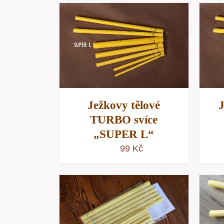
KOŠÍKU
/
PŘIDAT DO KOŠÍKU
/
NÁHLED
RYCHLÝ NÁHLED
Ježkovy tělové
J
TURBO svíce
„SUPER L“
99
Kč
PŘIDAT DO KOŠÍKU
/
KOŠÍKU
/
RYCHLÝ NÁHLED