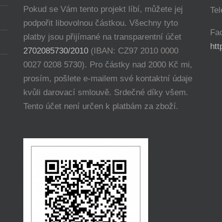
Pokud se Vám tento projekt líbí, můžete jej
Tel
podpořit libovolnou částkou. Všechny tyto
Fa
platby jsou přijímané na transparentní účet
ht
2702085730/2010
(IBAN: CZ97 2010 0000
0027 0208 5730). Pro částky nad 2000 Kč mi,
prosím, pošlete e-mailem své kontaktní údaje
kvůli darovací smlouvě. Srdečné díky všem.
Tento účet není určen k platbám za zboží.