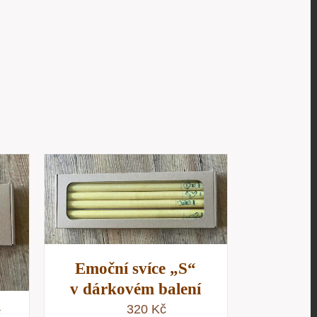
/
D
Emoční svíce „S“
v dárkovém balení
320
Kč
“