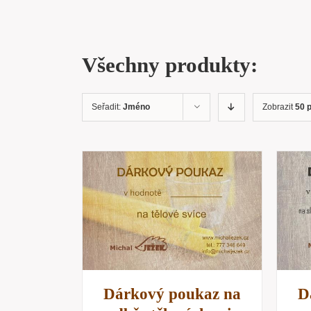
Všechny produkty:
Seřadit:
Jméno
Zobrazit
50 
NOSTÍ
/
VÝBĚR MOŽNOSTÍ
/
NÁHLED
RYCHLÝ NÁHLED
Dárkový poukaz na
D