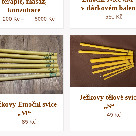
terapie, masáž,
v dárkovém balen
konzultace
560
Kč
Rozpětí
200
Kč
5000
Kč
–
cen:
200 Kč
až
5000 Kč
PŘIDAT DO KOŠÍKU
/
PŘIDAT DO KOŠÍKU
RYCHLÝ NÁHLED
RYCHLÝ NÁHLE
Ježkovy tělové sví
žkovy Emoční svíce
„S“
„M“
49
Kč
85
Kč