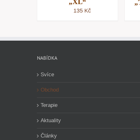
„XL“
„
135
Kč
NABÍDKA
Svíce
Obchod
Terapie
Aktuality
Články