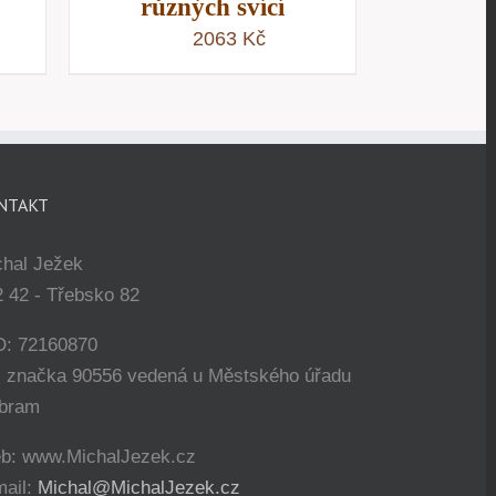
různých svící
2063
Kč
NTAKT
chal Ježek
 42 - Třebsko 82
O: 72160870
. značka 90556 vedená u Městského úřadu
íbram
b: www.MichalJezek.cz
mail:
Michal@MichalJezek.cz