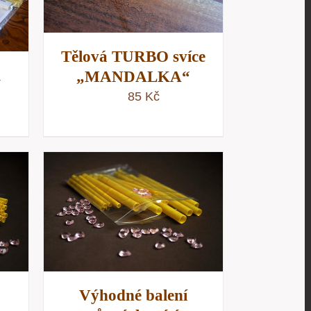
Tělová TURBO svíce
k
„MANDALKA“
85
Kč
/
D
Výhodné balení