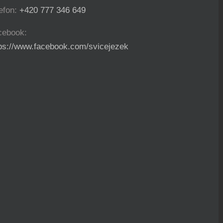
efon:
+420 777 346 649
cebook:
tps://www.facebook.com/svicejezek