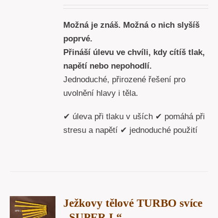
Y
Možná je znáš. Možná o nich slyšíš
poprvé.
Přináší úlevu ve chvíli, kdy cítíš tlak,
napětí nebo nepohodlí.
Jednoduché, přirozené řešení pro
uvolnění hlavy i těla.
✔ úleva při tlaku v uších ✔ pomáhá při
stresu a napětí ✔ jednoduché použití
T
Ježkovy tělové TURBO svíce
U
„SUPER L“