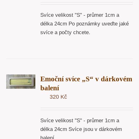
Y
Svíce velikost "S" - průmer 1cm a
délka 24cm Po poznámky uveďte jaké
svíce a počty chcete.
T
Emoční svíce „S“ v dárkovém
U
balení
Y
320
Kč
Svíce velikost "S" - průmer 1cm a
délka 24cm Svíce jsou v dárkovém
balení.