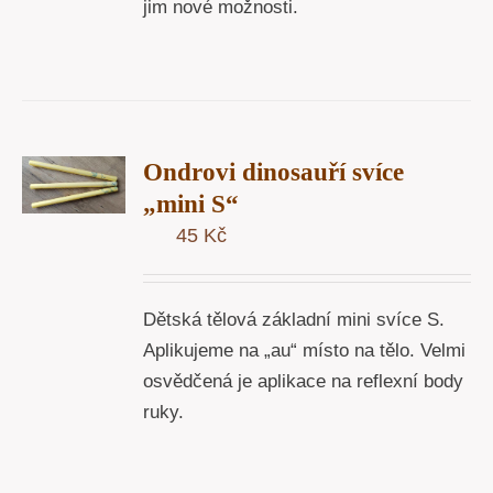
jim nové možnosti.
T
Ondrovi dinosauří svíce
U
„mini S“
45
Kč
Y
Dětská tělová základní mini svíce S.
Aplikujeme na „au“ místo na tělo. Velmi
osvědčená je aplikace na reflexní body
ruky.