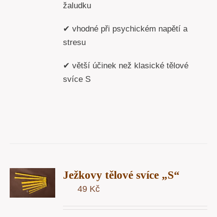
žaludku
✔ vhodné při psychickém napětí a
stresu
✔ větší účinek než klasické tělové
svíce S
T
Ježkovy tělové svíce „S“
U
49
Kč
Y