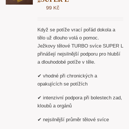
99
Kč
Y
Když se potíže vrací pořád dokola a
tělo už dlouho volá o pomoc.
Ježkovy tělové TURBO svíce SUPER L
přinášejí nejsilnější podporu pro hlubší
a dlouhodobé potíže v těle.
✔ vhodné při chronických a
opakujících se potížích
✔ intenzivní podpora při bolestech zad,
kloubů a orgánů
✔ nejsilnější průměr tělové svíce