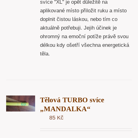
svíce "XL" je opět důležitě na
aplikované místo přiložit ruku a místo
doplnit čistou láskou, nebo tím co
aktuálně potřebuji. Jejih účinek je
ohromný na emoční potíže právě svou
délkou kdy ošetří všechna energetická
těla.
T
Tělová TURBO svíce
U
„MANDALKA“
85
Kč
Y