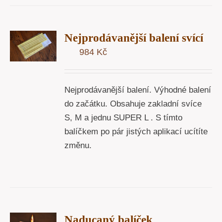
T
Nejprodávanější balení svící
U
984
Kč
Y
Nejprodávanější balení. Výhodné balení
do začátku. Obsahuje zakladní svíce
S, M a jednu SUPER L . S tímto
balíčkem po pár jistých aplikací ucítíte
změnu.
T
Naducaný balíček