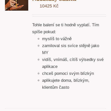
U
10425
Kč
Y
Tohle balení se ti hodně vyplatí. Tím
spíše pokud:
myslíš to vážně
zamiloval sis svíce stějně jako
MY
vidíš, vnímáš, cítíš výlsedky své
aplikace
chceš pomoci svým blízkýn
aplikujete doma, blízkým,
klientům často