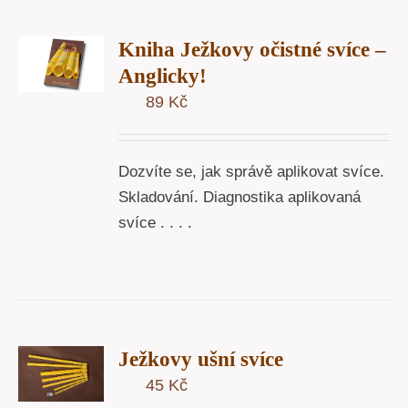
T
Kniha Ježkovy očistné svíce –
U
Anglicky!
89
Kč
Y
Dozvíte se, jak správě aplikovat svíce.
Skladování. Diagnostika aplikovaná
svíce . . . .
T
Ježkovy ušní svíce
U
45
Kč