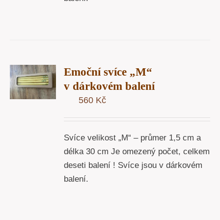
T
Emoční svíce „M“
U
v dárkovém balení
560
Kč
Y
Svíce velikost „M“ – průmer 1,5 cm a
délka 30 cm Je omezený počet, celkem
deseti balení ! Svíce jsou v dárkovém
balení.