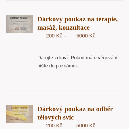
R
Dárkový poukaz na terapie,
STÍ
masáž, konzultace
Y
Rozpětí
200
Kč
5000
Kč
–
cen:
200 Kč
Darujte zdraví. Pokud máte věnování
až
pište do poznámek.
5000 Kč
R
Dárkový poukaz na odběr
STÍ
tělových svic
Y
Rozpětí
200
Kč
5000
Kč
–