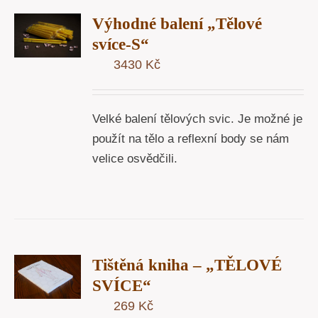
T
Výhodné balení „Tělové
U
svíce-S“
3430
Kč
Y
Velké balení tělových svic. Je možné je
použít na tělo a reflexní body se nám
velice osvědčili.
T
Tištěná kniha – „TĚLOVÉ
U
SVÍCE“
269
Kč
Y