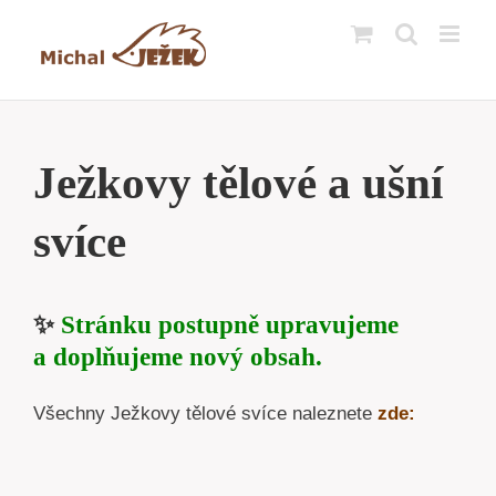
Přeskočit
na
obsah
Ježkovy tělové a ušní
svíce
✨
Stránku postupně upravujeme
a doplňujeme nový obsah.
Všechny Ježkovy tělové svíce naleznete
zde: