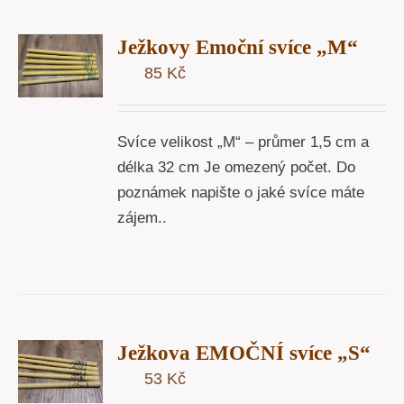
T
Ježkovy Emoční svíce „M“
U
85
Kč
Y
Svíce velikost „M“ – průmer 1,5 cm a
délka 32 cm Je omezený počet. Do
poznámek napište o jaké svíce máte
zájem..
T
Ježkova EMOČNÍ svíce „S“
U
53
Kč