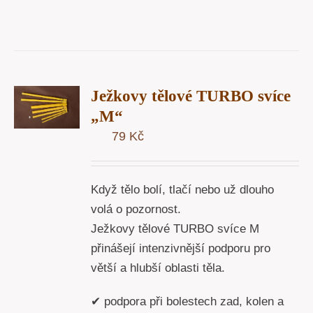
T
Ježkovy tělové TURBO svíce
U
„M“
79
Kč
Y
Když tělo bolí, tlačí nebo už dlouho
volá o pozornost.
Ježkovy tělové TURBO svíce M
přinášejí intenzivnější podporu pro
větší a hlubší oblasti těla.
✔ podpora při bolestech zad, kolen a