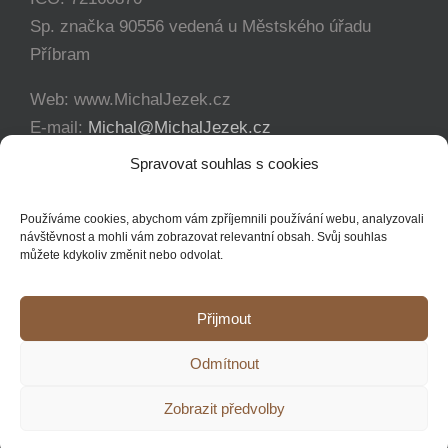
Sp. značka 90556 vedená u Městského úřadu
Příbram
Web: www.MichalJezek.cz
E-mail:
Michal@MichalJezek.cz
Telefon:
+420 777 346 649
Spravovat souhlas s cookies
Facebook:
https://www.facebook.com/svicejezek
Používáme cookies, abychom vám zpříjemnili používání webu, analyzovali
návštěvnost a mohli vám zobrazovat relevantní obsah. Svůj souhlas
můžete kdykoliv změnit nebo odvolat.
Přijmout
Copyright 2012 - 2021 Michal Ježek | Veškerá práva vyhrazena
Odmítnout
YouTube
Facebook
Instagram
Zobrazit předvolby