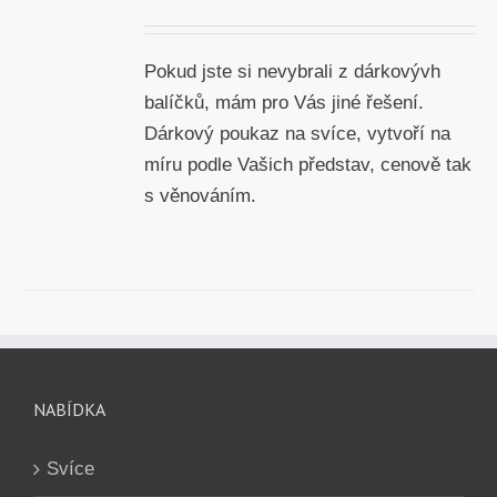
cen:
200 Kč
Pokud jste si nevybrali z dárkovývh
až
balíčků, mám pro Vás jiné řešení.
5000 Kč
Dárkový poukaz na svíce, vytvoří na
míru podle Vašich představ, cenově tak
s věnováním.
NABÍDKA
Svíce