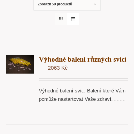
Zobrazit
50 produktů
T
Výhodné balení různých svící
U
2063
Kč
Y
Výhodné balení svic. Balení které Vám
pomůže nastartovat Vaše zdraví. . . . .