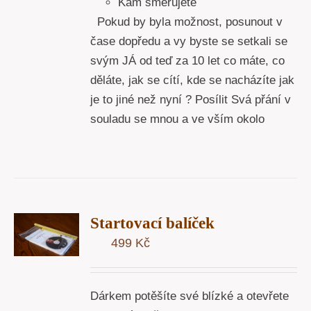
Kam směřujete
Pokud by byla možnost, posunout v
čase dopředu a vy byste se setkali se
svým JÁ od teď za 10 let co máte, co
děláte, jak se cítí, kde se nacházíte jak
je to jiné než nyní ? Posílit Svá přání v
souladu se mnou a ve vším okolo
T
Startovací balíček
U
499
Kč
Y
Dárkem potěšíte své blízké a otevřete