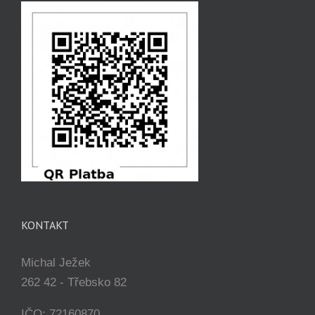
KONTAKT
Michal Ježek
262 42 - Třebsko 82
IČO: 72160870