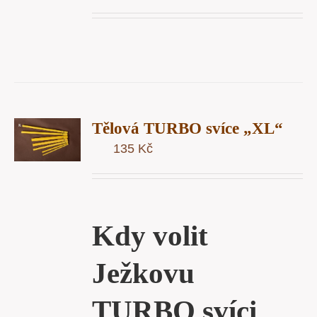
T
Tělová TURBO svíce „XL“
U
135
Kč
Y
Kdy volit
Ježkovu
TURBO svíci