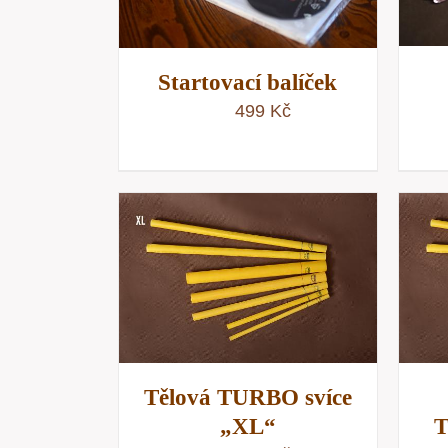
Startovací balíček
499
Kč
KOŠÍKU
/
PŘIDAT DO KOŠÍKU
/
NÁHLED
RYCHLÝ NÁHLED
Tělová TURBO svíce
„XL“
T