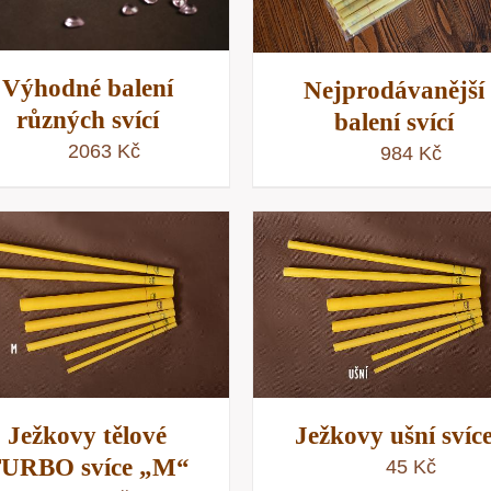
Výhodné balení
Nejprodávanější
různých svící
balení svící
2063
Kč
984
Kč
PŘIDAT DO KOŠÍKU
/
PŘIDAT DO KOŠÍKU
RYCHLÝ NÁHLED
RYCHLÝ NÁHLE
Ježkovy tělové
Ježkovy ušní svíc
URBO svíce „M“
45
Kč