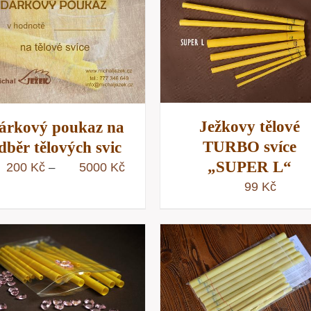
PŘIDAT DO KOŠÍKU
/
PŘIDAT DO KOŠÍKU
RYCHLÝ NÁHLED
RYCHLÝ NÁHLE
Ježkovy tělové
árkový poukaz na
TURBO svíce
dběr tělových svic
„SUPER L“
Rozpětí
200
Kč
5000
Kč
–
cen:
99
Kč
200 Kč
až
5000 Kč
PŘIDAT DO KOŠÍKU
PŘIDAT DO KOŠÍKU
/
RYCHLÝ NÁHLE
RYCHLÝ NÁHLED