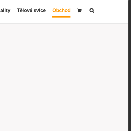
ality
Tělové svíce
Obchod