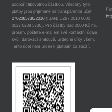
podpořit libovolnou částkou. Všechny tyto
Fa
platby jsou přijímané na transparentní účet
ht
2702085730/2010
(IBAN: CZ97 2010 0000
0027 0208 5730). Pro částky nad 2000 Kč mi,
prosím, pošlete e-mailem své kontaktní údaje
kvůli darovací smlouvě. Srdečné díky všem.
Tento účet není určen k platbám za zboží.