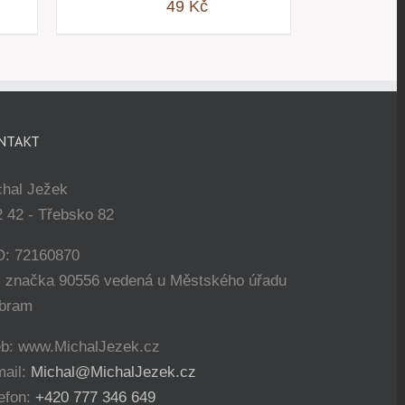
49
Kč
NTAKT
chal Ježek
 42 - Třebsko 82
O: 72160870
. značka 90556 vedená u Městského úřadu
íbram
b: www.MichalJezek.cz
mail:
Michal@MichalJezek.cz
efon:
+420 777 346 649