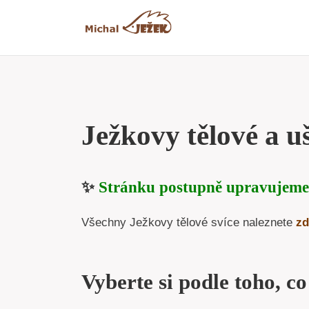
Přeskočit
na
obsah
Ježkovy tělové a uš
✨
Stránku postupně upravujeme
Všechny Ježkovy tělové svíce naleznete
zd
Vyberte si podle toho, co