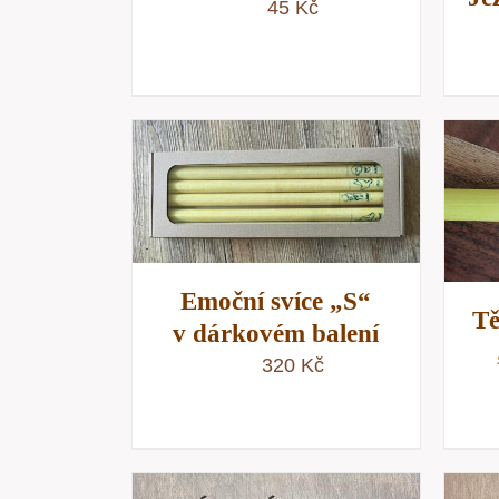
45
Kč
KOŠÍKU
/
PŘIDAT DO KOŠÍKU
/
NÁHLED
RYCHLÝ NÁHLED
Emoční svíce „S“
Tě
v dárkovém balení
320
Kč