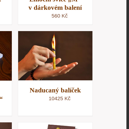
v dárkovém balení
560
Kč
/
D
Naducaný balíček
“
10425
Kč