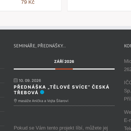
79
Kč
SEMINÁŘE, PŘEDNÁŠKY…
KO
Mi
ZÁŘÍ 2026
262
10. 09. 2026
IČ
PŘEDNÁŠKA „TĚLOVÉ SVÍCE“ ČESKÁ
Sp
TŘEBOVÁ
Př
masáže Anička a Vojta Šilarovi
We
E-
Pokud se Vám tento projekt líbí, můžete jej
Tel