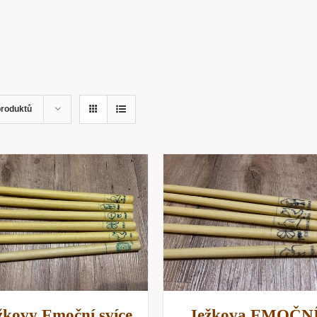
produktů
PŘIDAT DO KOŠÍKU
/
PŘIDAT DO KOŠÍKU
RYCHLÝ NÁHLED
RYCHLÝ NÁHLE
žkovy Emoční svíce
Ježkova EMOČN