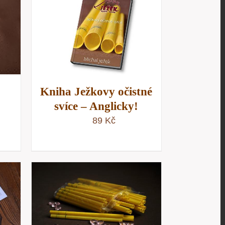
/
D
Kniha Ježkovy očistné
svíce – Anglicky!
89
Kč
/
D