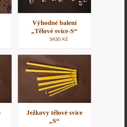
Výhodné balení
„Tělové svíce-S“
3430
Kč
/
D
e
Ježkovy tělové svíce
„S“