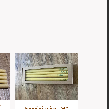
/
D
Í
Emoční svíce „M“