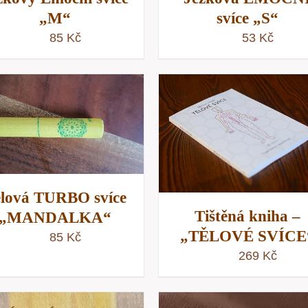
„M“
svíce „S“
85
Kč
53
Kč
PŘIDAT DO KOŠÍKU
PŘIDAT DO KOŠÍKU
/
RYCHLÝ NÁHLE
RYCHLÝ NÁHLED
lová TURBO svíce
Tištěná kniha –
„MANDALKA“
„TĚLOVÉ SVÍCE
85
Kč
269
Kč