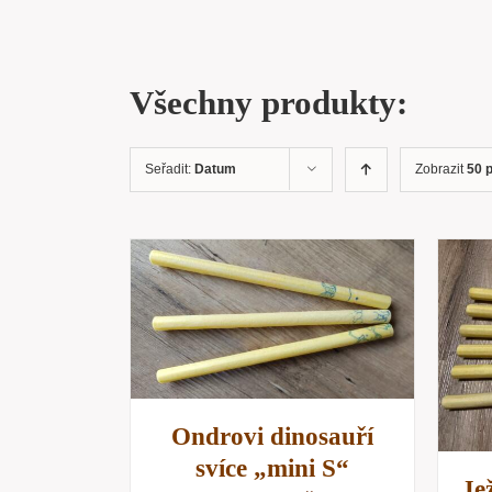
Všechny produkty:
Seřadit:
Datum
Zobrazit
50 
KOŠÍKU
/
NÁHLED
PŘIDAT DO KOŠÍKU
/
RYCHLÝ NÁHLED
Ondrovi dinosauří
svíce „mini S“
Je