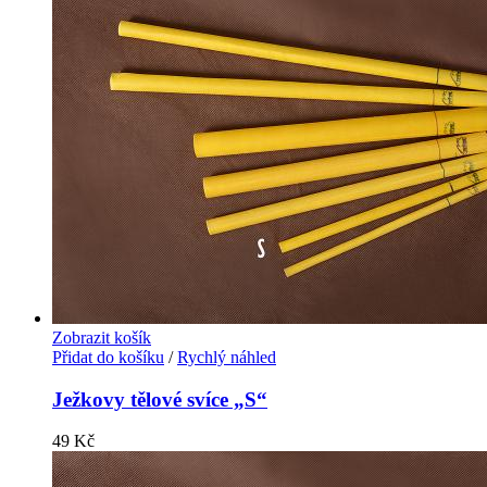
Zobrazit košík
Přidat do košíku
/
Rychlý náhled
Ježkovy tělové svíce „S“
49
Kč