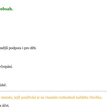
 obsah.
mnější podpora i pro děti.
yčerpání.
ízké.
ní metodu, jejíž používání je na vlastním rozhodnutí každého člověka.
 účet.