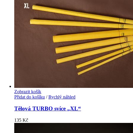
Zobrazit košík
Přidat do košíku
/
Rychlý náhled
Tělová TURBO svíce „XL“
135
Kč