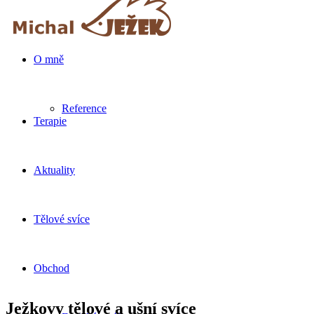
O mně
Reference
Terapie
Aktuality
Tělové svíce
Obchod
Ježkovy tělové a ušní svíce