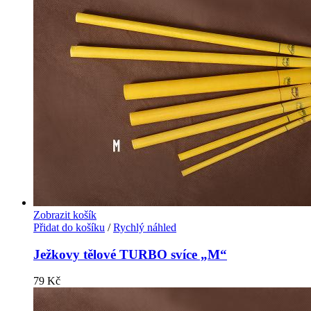
Zobrazit košík
Přidat do košíku
/
Rychlý náhled
Ježkovy tělové TURBO svíce „M“
79
Kč