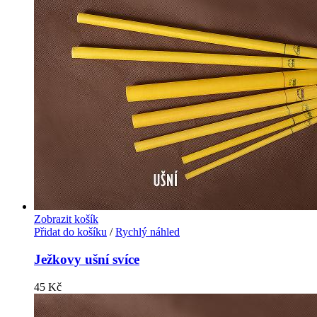
Zobrazit košík
Přidat do košíku
/
Rychlý náhled
Ježkovy ušní svíce
45
Kč