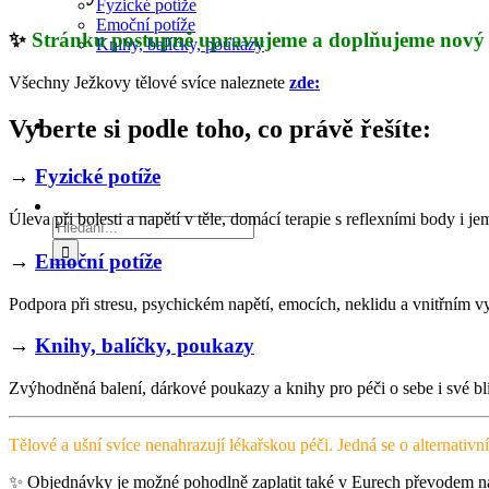
Fyzické potíže
Emoční potíže
✨
Stránku postupně upravujeme a doplňujeme nový
Knihy, balíčky, poukazy
Všechny Ježkovy tělové svíce naleznete
zde:
Vyberte si podle toho, co právě řešíte:
→
Fyzické potíže
Úleva při bolesti a napětí v těle, domácí terapie s reflexními body i je
Hledat:
→
Emoční potíže
Podpora při stresu, psychickém napětí, emocích, neklidu a vnitřním v
→
Knihy, balíčky, poukazy
Zvýhodněná balení, dárkové poukazy a knihy pro péči o sebe i své bl
Tělové a ušní svíce nenahrazují lékařskou péči. Jedná se o alternativ
✨ Objednávky je možné pohodlně zaplatit také v Eurech převodem na