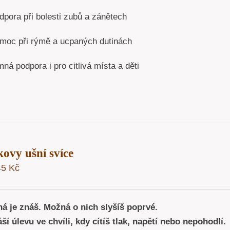
dpora při bolesti zubů a zánětech
moc při rýmě a ucpaných dutinách
ná podpora i pro citlivá místa a děti
kovy ušní svíce
45
Kč
á je znáš. Možná o nich slyšíš poprvé.
ší úlevu ve chvíli, kdy cítíš tlak, napětí nebo nepohodlí.