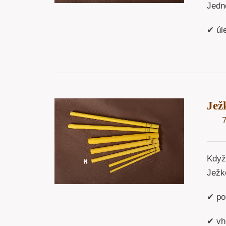
Jedno
✔ úl
Jež
OŠÍKU
/
ÁHLED
Když 
Ježko
✔ po
✔ vh