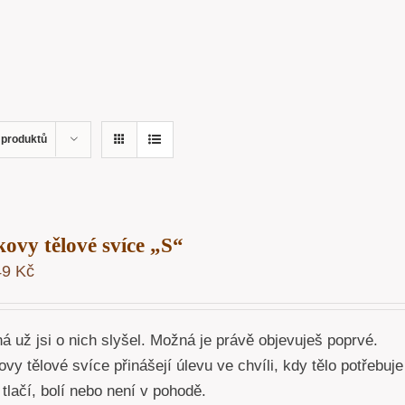
 produktů
kovy tělové svíce „S“
49
Kč
 už jsi o nich slyšel. Možná je právě objevuješ poprvé.
vy tělové svíce přinášejí úlevu ve chvíli, kdy tělo potřebuje
tlačí, bolí nebo není v pohodě.