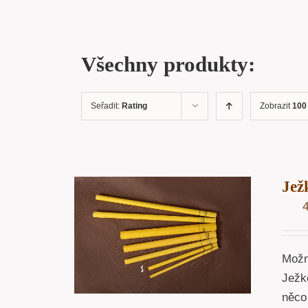
Všechny produkty:
Seřadit:
Rating
Zobrazit
100
Jež
OŠÍKU
/
ÁHLED
Možná
Ježko
něco 