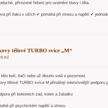
duché, přirozené řešení pro uvolnění hlavy i těla.
eva při tlaku v uších ✔ pomáhá při stresu a napětí ✔ jednod
kovy tělové TURBO svíce „M“
79
Kč
tělo bolí, tlačí nebo už dlouho volá o pozornost.
vy tělové TURBO svíce M přinášejí intenzivnější podporu pro
dpora při bolestech zad, kolen a žaludku
odné při psychickém napětí a stresu