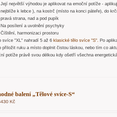
Její největší výhodou je aplikovat na emoční potíže - apliku
nejblíže k lebce ), na kostrč (místo na konci páteře), do kr
pravá strana, nad a pod pupík
Na posílení a uvolnění psychyky
Číštění, harmonizaci prostoru
o svíce "XL" nahradí 5 až 6
klasické tělo svíce "S".
Po aplika
 přiložit ruku a místo doplnit čistou láskou, nebo tím co akt
ní potíže právě svou délkou kdy ošetří všechna energetick
odné balení „Tělové svíce-S“
3430
Kč