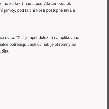
jeme za krk ( nad a pod 7.krční obratel,
ční jamky, pod klíční kosti postupně levá a
ci svíce "XL" je opět důležitě na aplikované
uálně potřebuji. Jejih účinek je ohromný na
á těla.