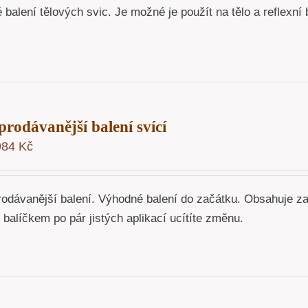
 balení tělových svic. Je možné je použít na tělo a reflex
prodávanější balení svící
984
Kč
rodávanější balení. Výhodné balení do začátku. Obsahuje z
o balíčkem po pár jistých aplikací ucítíte změnu.