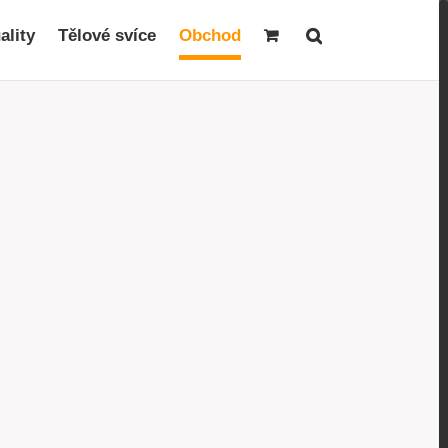
ality
Tělové svíce
Obchod