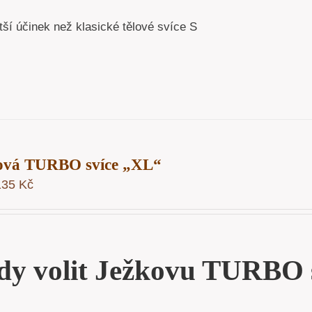
tší účinek než klasické tělové svíce S
ová TURBO svíce „XL“
135
Kč
dy volit Ježkovu TURBO 