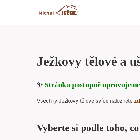
Přeskočit
na
obsah
Ježkovy tělové a uš
✨
Stránku postupně upravujeme
Všechny Ježkovy tělové svíce naleznete
zd
Vyberte si podle toho, co