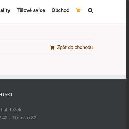
ality
Tělové svíce
Obchod
Zpět do obchodu
NTAKT
chal Ježek
 42 - Třebsko 82