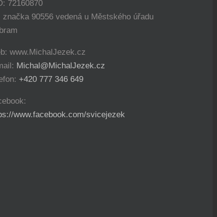
O: 72160870
. značka 90556 vedená u Městského úřadu
íbram
b: www.MichalJezek.cz
mail:
Michal@MichalJezek.cz
efon:
+420 777 346 649
cebook:
tps://www.facebook.com/svicejezek