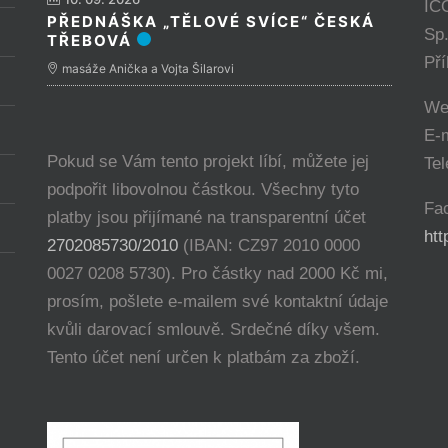
IČ
PŘEDNÁŠKA „TĚLOVÉ SVÍCE“ ČESKÁ
Sp
TŘEBOVÁ
Př
masáže Anička a Vojta Šilarovi
We
E-
Pokud se Vám tento projekt líbí, můžete jej
Tel
podpořit libovolnou částkou. Všechny tyto
Fa
platby jsou přijímané na transparentní účet
ht
2702085730/2010
(IBAN: CZ97 2010 0000
0027 0208 5730). Pro částky nad 2000 Kč mi,
prosím, pošlete e-mailem své kontaktní údaje
kvůli darovací smlouvě. Srdečné díky všem.
Tento účet není určen k platbám za zboží.