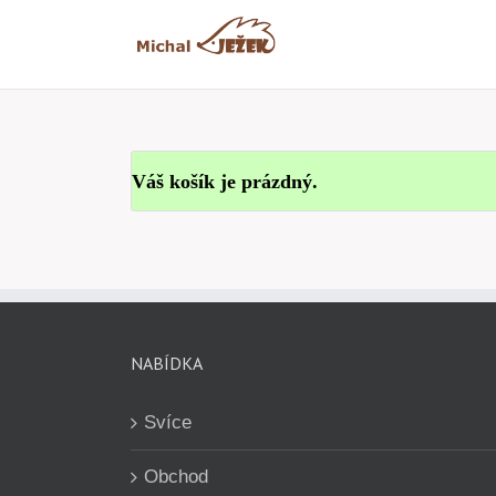
Přeskočit
na
obsah
Váš košík je prázdný.
NABÍDKA
Svíce
Obchod