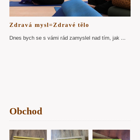
Zdravá mysl=Zdravé tělo
Dnes bych se s vámi rád zamyslel nad tím, jak ...
Obchod
DAT
PŘIDAT
PŘIDAT
PŘIDAT
DO
DO
DO
ÍKU
KOŠÍKU
KOŠÍKU
KOŠÍKU