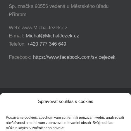
Web: www.MichalJezek.cz
E-mail:
Michal@MichalJezek.cz
Telefon:
+420 777 346 649
Facebook:
https://www.facebook.com/svicejezek
Copyright 2012 - 2021 Michal Ježek | Veškerá práva vyhrazena
YouTube
Facebook
Instagram
Spravovat souhlas s cookies
Používáme cookies, abychom vám zpříjemnili používání webu, analyzovali
návštěvnost a mohli vám zobrazovat relevantní obsah. Svůj souhlas
můžete kdykoliv změnit nebo odvolat.