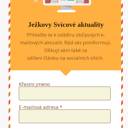
Ježkovy Svícové aktuality
Přihlašte se k odběru občasných e-
mailových aktualit. Rád vás poinformuji.
Děkuji vám také za
sdílení článku na sociálních sítích.
Křestní jméno
E-mailová adresa *
Souhlasím a chci tyto zprávy do e-mailu dostávat.
Beru na vědomí, že se mohu kdykoliv snadno z
odběru těchto e-mailů zase odhlásit na 2 kliknutí.