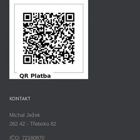
KONTAKT
Michal Ježek
262 42 - Třebsko 82
IČO: 72160870
Sp. značka 90556 vedená u Městského úřadu
Příbram