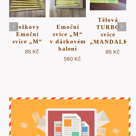
/
/
/
y
Emoční
Tělová
Naducaný
AILY
DETAILY
DETAILY
DETAILY
í
svíce „M“
TURBO
balíček
M“
v dárkovém
svíce
10425
Kč
balení
„MANDALKA“
č
560
Kč
85
Kč