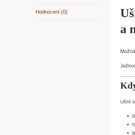
Uš
Hodnocení (0)
a 
Možná 
Ježkov
Kdy
Ušní s
t
h
b