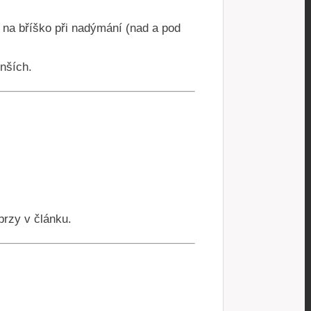
 na bříško při nadýmání (nad a pod
enších.
brzy v článku.