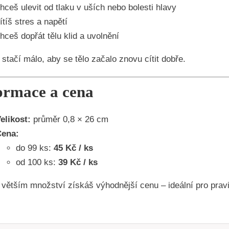
hceš ulevit od tlaku v uších nebo bolesti hlavy
ítíš stres a napětí
hceš dopřát tělu klid a uvolnění
stačí málo, aby se tělo začalo znovu cítit dobře.
ormace a cena
elikost:
průměr 0,8 × 26 cm
ena:
do 99 ks:
45 Kč / ks
od 100 ks:
39 Kč / ks
 větším množství získáš výhodnější cenu – ideální pro pravid