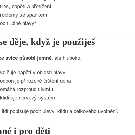
tres, napětí a přetížení
roblémy se spánkem
ocit „plné hlavy“
se děje, když je použiješ
 ze
svíce působí jemně
, ale hluboko.
volňuje napětí v oblasti hlavy
odporuje přirozené čištění ucha
omáhá rozproudit lymfu
klidňuje nervový systém
lidí popisuje pocit úlevy, klidu a celkového uvolnění.
né i pro děti