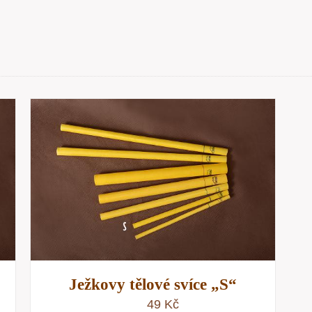
Ježkovy tělové svíce „S“
49
Kč