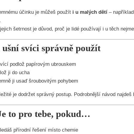
jemnému účinku je můžeš použít
i u malých dětí
– například
.
jejich šetrnost je důvod, proč je lidé používají i u těch nejm
 ušní svíci správně použít
vící podlož papírovým ubrouskem
lož ji do ucha
emně ji usaď šroubovitým pohybem
ežité je dodržet správný postup. Podrobnější návod najdeš 
Je to pro tebe, pokud…
ledáš přírodní řešení místo chemie