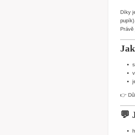
Díky 
pupík)
Právě 
Jak
s
v
j
👉 Důl
💬
h