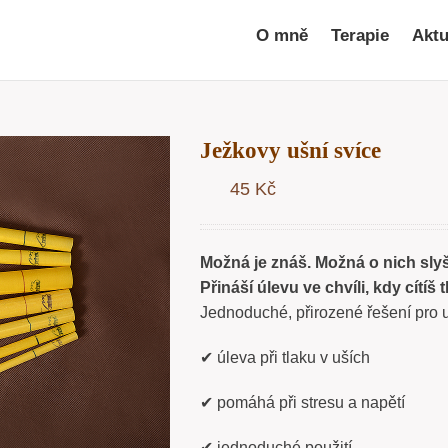
O mně
Terapie
Aktu
Ježkovy ušní svíce
45
Kč
Možná je znáš. Možná o nich slyš
Přináší úlevu ve chvíli, kdy cítíš
Jednoduché, přirozené řešení pro uv
✔ úleva při tlaku v uších
✔ pomáhá při stresu a napětí
✔ jednoduché použití