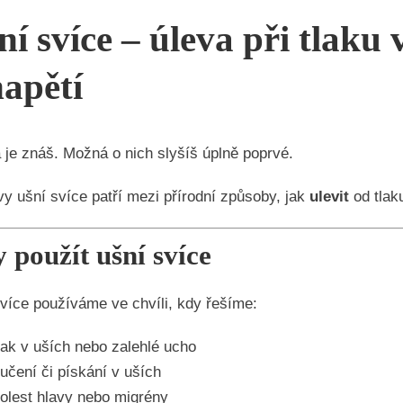
ní svíce – úleva při tlaku v
napětí
je znáš. Možná o nich slyšíš úplně poprvé.
y ušní svíce patří mezi přírodní způsoby, jak
ulevit
od tlak
 použít ušní svíce
více používáme ve chvíli, kdy řešíme:
lak v uších nebo zalehlé ucho
učení či pískání v uších
olest hlavy nebo migrény