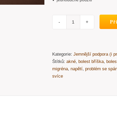
Př
Ježkovy
ušní
svíce
množství
Kategorie:
Jemnější podpora (i pr
Štítků:
akné
,
bolest bříška
,
boles
migréna
,
napětí
,
problém se spá
svíce