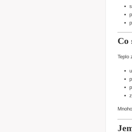
s
p
p
Co 
Teplo
u
p
p
z
Mnoho 
Jem