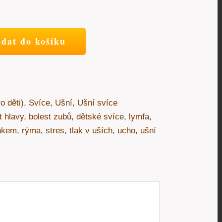
idat do košíku
o děti)
,
Svíce
,
Ušní
,
Ušní svíce
t hlavy
,
bolest zubů
,
dětské svíce
,
lymfa
,
nkem
,
rýma
,
stres
,
tlak v uších
,
ucho
,
ušní