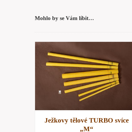
Mohlo by se Vám líbit…
RYCHLÝ
PŘIDAT DO KOŠÍKU
/
RYCHLÝ
NÁHLED
Ježkovy tělové TURBO svíce
„M“