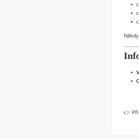
c
c
c
Někdy 
Inf
V
C
👉 Při