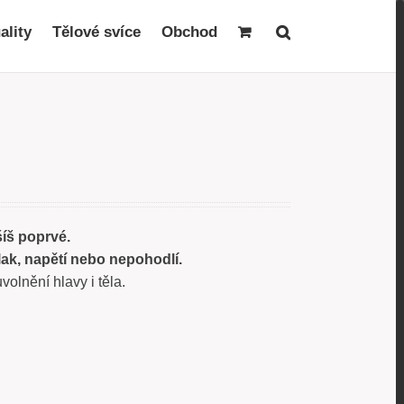
ality
Tělové svíce
Obchod
íš poprvé.
 tlak, napětí nebo nepohodlí.
olnění hlavy i těla.