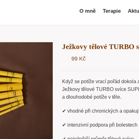
O mně
Terapie
Aktu
Ježkovy tělové TURBO 
99
Kč
Když se potíže vrací pořád dokola 
Ježkovy tělové TURBO svíce SUPER 
a dlouhodobé potíže v těle.
✔ vhodné při chronických a opakují
✔ intenzivní podpora při bolestech
✔ nejsilnější průměr tělové svíce