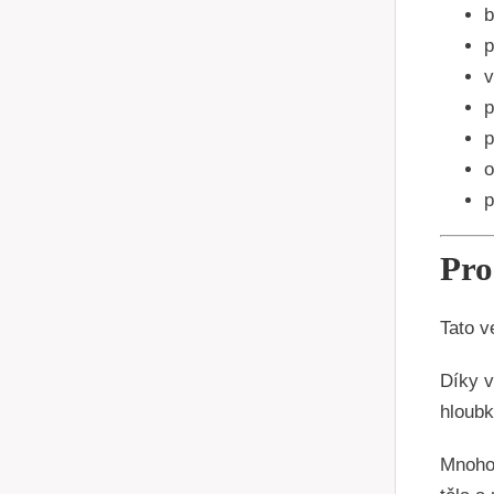
b
p
v
p
p
o
p
Pro
Tato v
Díky v
hloubk
Mnoho 