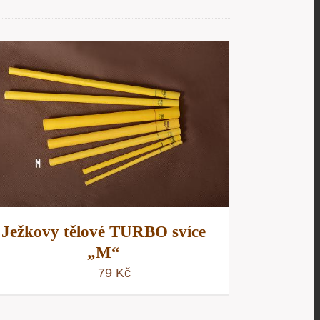
Ježkovy tělové TURBO svíce
„M“
79
Kč