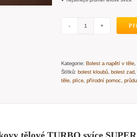
Př
Ježkovy
tělové
TURBO
svíce
Kategorie:
Bolest a napětí v těle
"SUPER
Štítků:
bolest kloubů
,
bolest zad
L"
těle
,
plíce
,
přírodní pomoc
,
průdu
množství
kovy tělové TURBO svíce SUPER L