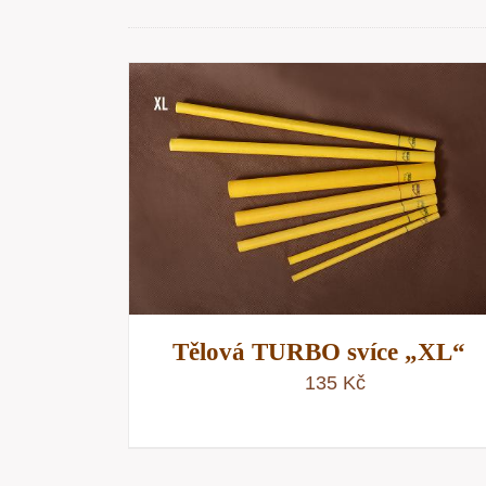
RYCHLÝ
PŘIDAT DO KOŠÍKU
/
RYCHLÝ
NÁHLED
Tělová TURBO svíce „XL“
135
Kč