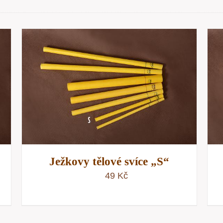
PŘIDAT DO KOŠÍKU
/
RYCHLÝ
NÁHLED
Ježkovy tělové svíce „S“
49
Kč