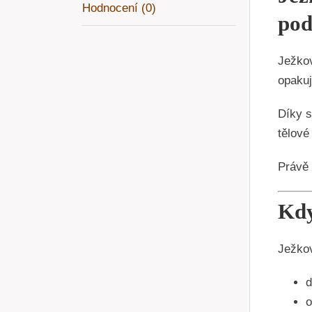
Hodnocení (0)
pod
Ježkov
opakuj
Díky s
tělové
Právě 
Kdy
Ježkov
d
o