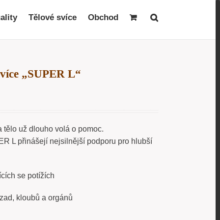
ality
Tělové svíce
Obchod
svíce „SUPER L“
a tělo už dlouho volá o pomoc.
L přinášejí nejsilnější podporu pro hlubší
cích se potížích
 zad, kloubů a orgánů