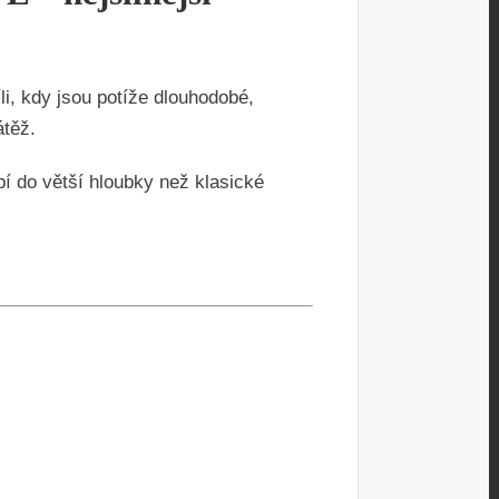
, kdy jsou potíže dlouhodobé,
átěž.
í do větší hloubky než klasické