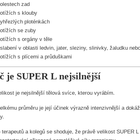
olestech zad
otížích s klouby
yhřezlých ploténkách
otížích se zuby
otížích s orgány v těle
slabení v oblasti ledvin, jater, sleziny, slinivky, žaludku neb
otížích s plícemi a průduškami
č je SUPER L nejsilnější
elikost je nejsilnější tělová svíce, kterou vyrábím.
elkému průměru je její účinek výrazně intenzivnější a dokáže
y.
terapeutů a kolegů se shoduje, že právě velikost SUPER L d