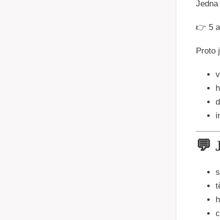
Jedna 
👉 5 
Proto 
v
h
d
i
💬 
s
t
h
c