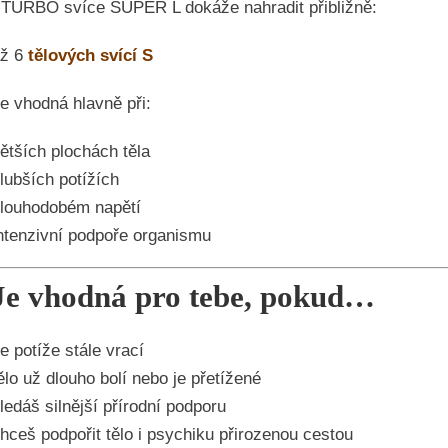
TURBO svíce SUPER L dokáže nahradit přibližně:
až 6
tělových svící S
je vhodná hlavně při:
ětších plochách těla
lubších potížích
louhodobém napětí
ntenzivní podpoře organismu
Je vhodná pro tebe, pokud…
e potíže stále vrací
ělo už dlouho bolí nebo je přetížené
ledáš silnější přírodní podporu
hceš podpořit tělo i psychiku přirozenou cestou