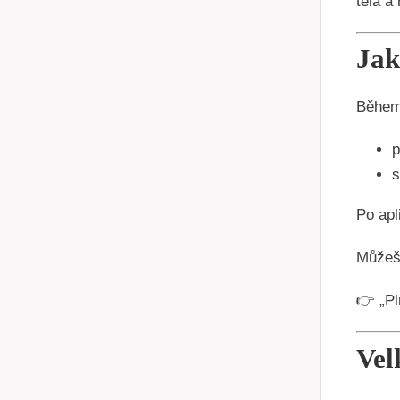
těla a
Jak
Během 
p
s
Po apl
Můžeš 
👉 „Pl
Vel