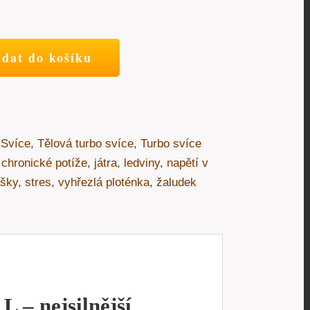
idat do košíku
,
Svíce
,
Tělová turbo svíce
,
Turbo svíce
,
chronické potíže
,
játra
,
ledviny
,
napětí v
šky
,
stres
,
vyhřezlá ploténka
,
žaludek
 – nejsilnější