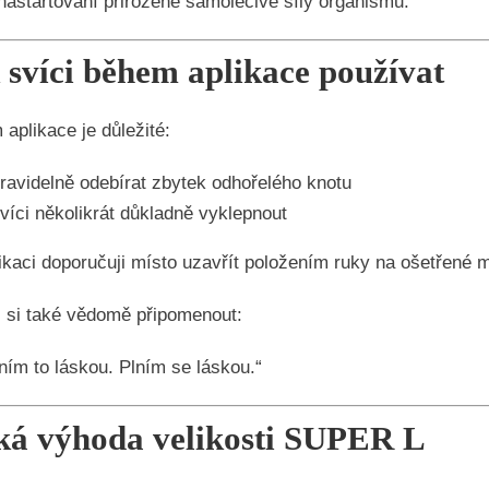
 nastartování přirozené samoléčivé síly organismu.
 svíci během aplikace používat
aplikace je důležité:
ravidelně odebírat zbytek odhořelého knotu
víci několikrát důkladně vyklepnout
ikaci doporučuji místo uzavřít položením ruky na ošetřené mís
si také vědomě připomenout:
ním to láskou. Plním se láskou.“
ká výhoda velikosti SUPER L