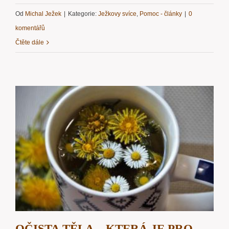
Od
Michal Ježek
|
Kategorie:
Ježkovy svíce
,
Pomoc - články
|
0
komentářů
Čtěte dále
OČISTA TĚLA – KTERÁ JE PRO