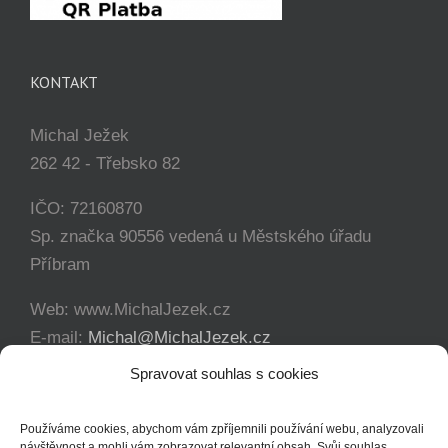
KONTAKT
Michal Ježek
262 42 - Třebsko 82
IČO: 72160870
Sp. značka 90556 vedená u Městského úřadu
Příbram
Web: www.MichalJezek.cz
E-mail:
Michal@MichalJezek.cz
Telefon:
+420 777 346 649
Spravovat souhlas s cookies
Facebook:
https://www.facebook.com/svicejezek
Používáme cookies, abychom vám zpříjemnili používání webu, analyzovali
návštěvnost a mohli vám zobrazovat relevantní obsah. Svůj souhlas