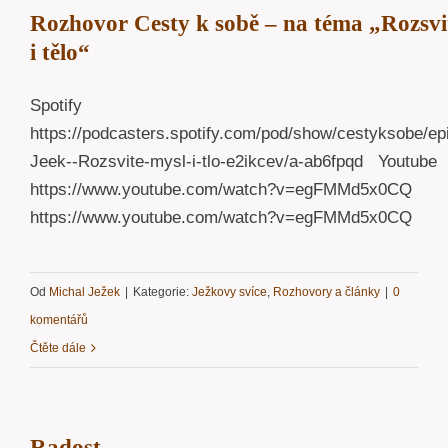
Rozhovor Cesty k sobě – na téma „Rozsvi
i tělo“
Spotify
https://podcasters.spotify.com/pod/show/cestyksobe/ep
Jeek--Rozsvite-mysl-i-tlo-e2ikcev/a-ab6fpqd Youtube
https://www.youtube.com/watch?v=egFMMd5x0CQ
https://www.youtube.com/watch?v=egFMMd5x0CQ
Od
Michal Ježek
|
Kategorie:
Ježkovy svíce
,
Rozhovory a články
|
0
komentářů
Čtěte dále
Radost