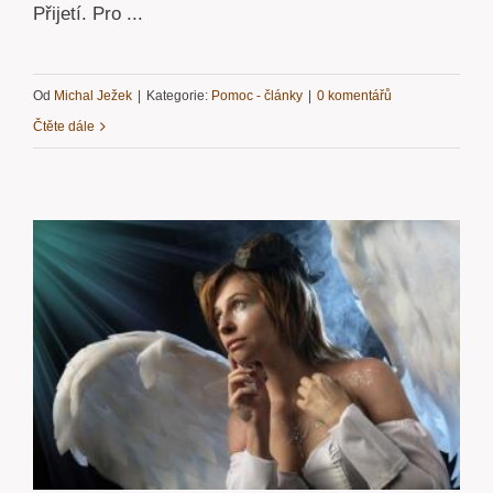
Přijetí. Pro ...
Od
Michal Ježek
|
Kategorie:
Pomoc - články
|
0 komentářů
Čtěte dále