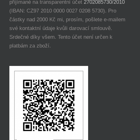
přijímané na transparentní účet
2702085730/2010
(IBAN: CZ97 2010 0000 0027 0208 5730). Pro
částky nad 2000 Kč mi, prosím, pošlete e-mailem
své kontaktní údaje kvůli darovací smlouvě.
Srdečné díky všem. Tento účet není určen k
platbám za zboží.