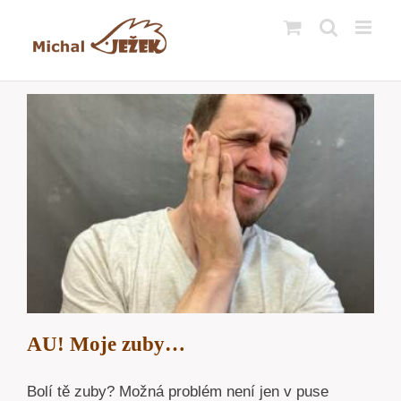
Přeskočit
na
obsah
AU! Moje zuby…
Bolí tě zuby? Možná problém není jen v puse