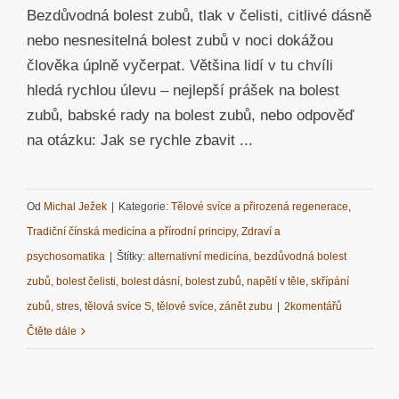
Bezdůvodná bolest zubů, tlak v čelisti, citlivé dásně
nebo nesnesitelná bolest zubů v noci dokážou
člověka úplně vyčerpat. Většina lidí v tu chvíli
hledá rychlou úlevu – nejlepší prášek na bolest
zubů, babské rady na bolest zubů, nebo odpověď
na otázku: Jak se rychle zbavit ...
Od
Michal Ježek
|
Kategorie:
Tělové svíce a přirozená regenerace
,
Tradiční čínská medicína a přírodní principy
,
Zdraví a
psychosomatika
|
Štítky:
alternativní medicína
,
bezdůvodná bolest
zubů
,
bolest čelisti
,
bolest dásní
,
bolest zubů
,
napětí v těle
,
skřípání
zubů
,
stres
,
tělová svíce S
,
tělové svíce
,
zánět zubu
|
2komentářů
Čtěte dále