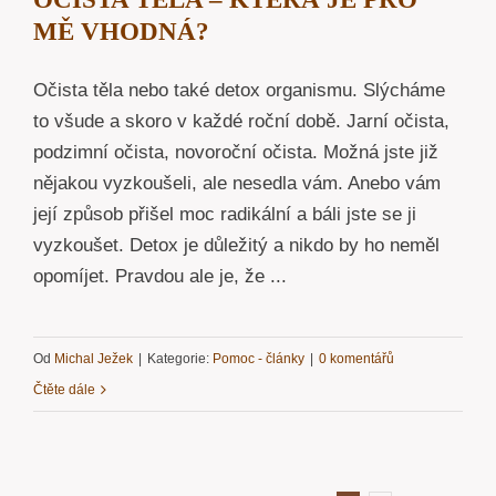
MĚ VHODNÁ?
Očista těla nebo také detox organismu. Slýcháme
to všude a skoro v každé roční době. Jarní očista,
podzimní očista, novoroční očista. Možná jste již
nějakou vyzkoušeli, ale nesedla vám. Anebo vám
její způsob přišel moc radikální a báli jste se ji
vyzkoušet. Detox je důležitý a nikdo by ho neměl
opomíjet. Pravdou ale je, že ...
Od
Michal Ježek
|
Kategorie:
Pomoc - články
|
0 komentářů
Čtěte dále