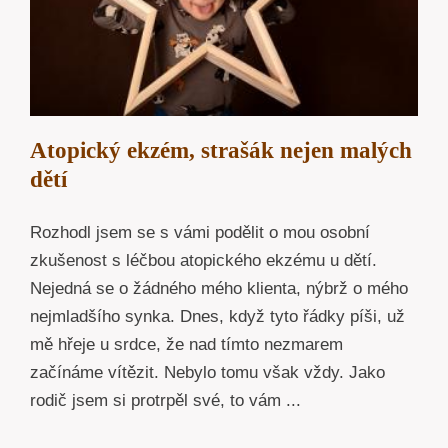
Atopický ekzém, strašák nejen malých
dětí
Rozhodl jsem se s vámi podělit o mou osobní
zkušenost s léčbou atopického ekzému u dětí.
Nejedná se o žádného mého klienta, nýbrž o mého
nejmladšího synka. Dnes, když tyto řádky píši, už
mě hřeje u srdce, že nad tímto nezmarem
začínáme vítězit. Nebylo tomu však vždy. Jako
rodič jsem si protrpěl své, to vám ...