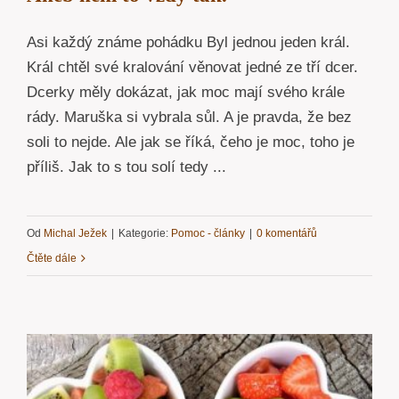
Asi každý známe pohádku Byl jednou jeden král.
Král chtěl své kralování věnovat jedné ze tří dcer.
Dcerky měly dokázat, jak moc mají svého krále
rády. Maruška si vybrala sůl. A je pravda, že bez
soli to nejde. Ale jak se říká, čeho je moc, toho je
příliš. Jak to s tou solí tedy ...
Od
Michal Ježek
|
Kategorie:
Pomoc - články
|
0 komentářů
Čtěte dále