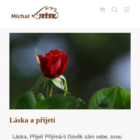
Přeskočit
na
obsah
Láska a příjetí
Láska, Přijetí Přijímá-li člověk sám sebe, svou