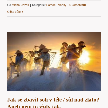
Od
Michal Ježek
|
Kategorie:
Pomoc - články
|
0 komentářů
Čtěte dále
Jak se zbavit solí v těle / sůl nad zlato?
Aneb není to vždy tak.