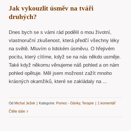
Jak vykouzlit úsměv na tváři
druhých?
Dnes bych se s vámi rád podělil o mou životní,
vlastnoruční zkušenost, která předčí všechny léky
na světě. Mluvím o lidském úsměvu. O hřejivém
pocitu, který cítíme, když se na nás někdo usměje.
Také když někomu věnujeme náš pohled a on nám
pohled opětuje. Měl jsem možnost zažít mnoho
krásných okamžiků, které se zakládaly na ...
Od
Michal Ježek
|
Kategorie:
Pomoc - články
,
Terapie
|
1 komentář
Čtěte dále