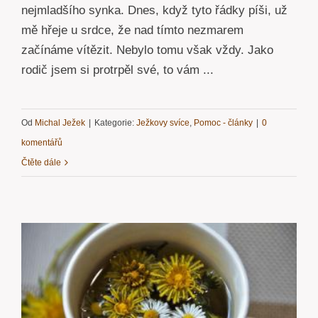
nejmladšího synka. Dnes, když tyto řádky píši, už
mě hřeje u srdce, že nad tímto nezmarem
začínáme vítězit. Nebylo tomu však vždy. Jako
rodič jsem si protrpěl své, to vám ...
Od
Michal Ježek
|
Kategorie:
Ježkovy svíce
,
Pomoc - články
|
0
komentářů
Čtěte dále