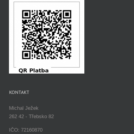
KONTAKT
Michal Ježek
262 42 - Třebsko 82
IČO: 72160870