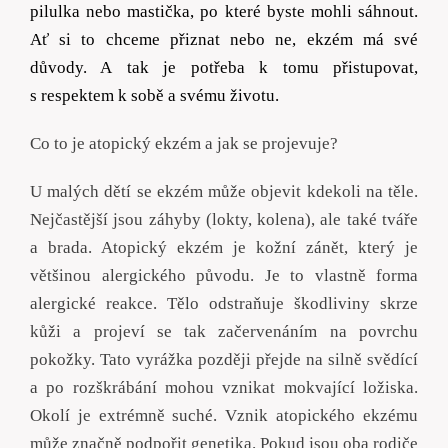
pilulka nebo mastička, po které byste mohli sáhnout.
Ať si to chceme přiznat nebo ne, ekzém má své
důvody. A tak je potřeba k tomu přistupovat,
s respektem k sobě a svému životu.
Co to je atopický ekzém a jak se projevuje?
U malých dětí se ekzém může objevit kdekoli na těle.
Nejčastější jsou záhyby (lokty, kolena), ale také tváře
a brada. Atopický ekzém je kožní zánět, který je
většinou alergického původu. Je to vlastně forma
alergické reakce. Tělo odstraňuje škodliviny skrze
kůži a projeví se tak začervenáním na povrchu
pokožky. Tato vyrážka později přejde na silně svědící
a po rozškrábání mohou vznikat mokvající ložiska.
Okolí je extrémně suché. Vznik atopického ekzému
může značně podpořit genetika. Pokud jsou oba rodiče