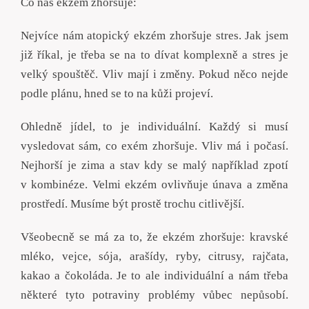
Co náš ekzém zhoršuje:
Nejvíce nám atopický ekzém zhoršuje stres. Jak jsem
již říkal, je třeba se na to dívat komplexně a stres je
velký spouštěč. Vliv mají i změny. Pokud něco nejde
podle plánu, hned se to na kůži projeví.
Ohledně jídel, to je individuální. Každý si musí
vysledovat sám, co exém zhoršuje. Vliv má i počasí.
Nejhorší je zima a stav kdy se malý například zpotí
v kombinéze. Velmi ekzém ovlivňuje únava a změna
prostředí. Musíme být prostě trochu citlivější.
Všeobecně se má za to, že ekzém zhoršuje: kravské
mléko, vejce, sója, arašídy, ryby, citrusy, rajčata,
kakao a čokoláda. Je to ale individuální a nám třeba
některé tyto potraviny problémy vůbec nepůsobí.