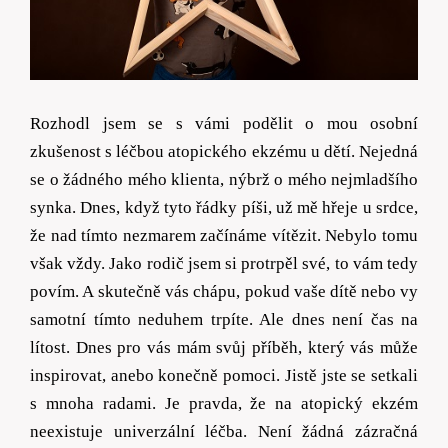
Rozhodl jsem se s vámi podělit o mou osobní
zkušenost s
l
éčbou atopického ekzému u dětí. Nejedná
se o žádného mého klienta, nýbrž o mého nejmladšího
synka. Dnes, když tyto řádky píši, už mě hřeje u srdce,
že nad tímto nezmarem začínáme vítězit. Nebylo tomu
však vždy. Jako rodič jsem si protrpěl své, to vám tedy
povím. A skutečně vás chápu, pokud vaše dítě nebo vy
samotní tímto neduhem trpíte. Ale dnes není čas na
lítost. Dnes pro vás mám svůj příběh, který vás může
inspirovat, anebo konečně pomoci. Jistě jste se setkali
s mnoha radami. Je pravda, že na atopický ekzém
neexistuje univerzální léčba. Není žádná zázračná