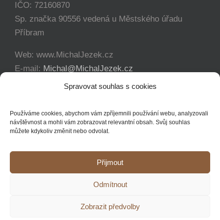
IČO: 72160870
Sp. značka 90556 vedená u Městského úřadu
Příbram
Web: www.MichalJezek.cz
E-mail:
Michal@MichalJezek.cz
Telefon:
+420 777 346 649
Spravovat souhlas s cookies
Facebook:
https://www.facebook.com/svicejezek
Používáme cookies, abychom vám zpříjemnili používání webu, analyzovali
návštěvnost a mohli vám zobrazovat relevantní obsah. Svůj souhlas
můžete kdykoliv změnit nebo odvolat.
Přijmout
Copyright 2012 - 2021 Michal Ježek | Veškerá práva vyhrazena
Odmítnout
YouTube
Facebook
Instagram
Zobrazit předvolby