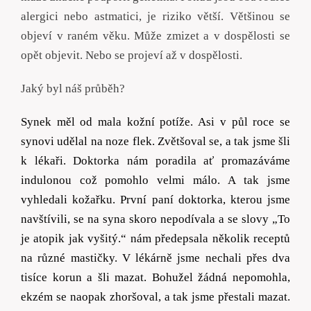
alergici nebo astmatici, je riziko větší. Většinou se
objeví v raném věku. Může zmizet a v dospělosti se
opět objevit. Nebo se projeví až v dospělosti.
Jaký byl náš průběh?
Synek měl od mala kožní potíže.
Asi v půl roce se
synovi udělal na noze flek. Zvětšoval se, a tak jsme šli
k lékaři. Doktorka nám poradila ať promazáváme
indulonou což pomohlo velmi málo. A tak jsme
vyhledali kožařku. První paní doktorka, kterou jsme
navštívili, se na syna skoro nepodívala a se slovy „To
je atopik jak vyšitý.“ nám předepsala několik receptů
na různé mastičky. V lékárně jsme nechali přes dva
tisíce korun a šli mazat. Bohužel žádná nepomohla,
ekzém se naopak zhoršoval, a tak jsme přestali mazat.