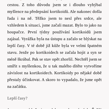
cestou. Z
t
oho důvodu jsem se i dlouho vyhýbal
myšlence na předepsání kortikoidů. Ale nakonec došla
řada i na ně.
Těžko jsem to nesl přes srdce, ale
vzhledem k situaci, jsme začali mazat. Bylo to jako na
houpačce.
První týdny používání kortikoidů jsem
zajásal. Vyrážka byla na ústupu a začalo se blýskat na
lepší časy. V té době již kůže byla ve velmi špatném
stavu. Jenže po kortikoidech se začala hojit a syn se
méně škrábal. Pak se stav opět zhoršil.
Nechtěl jsem se
smířit s myšlenkou, že u tak malého dítěte vytvoříme
závislost na kortikoidech. Kortikoidy po nějaké době
přestaly účinkovat. A skoro to vypadalo, že jsme opět
na začátku.
Lepší časy?