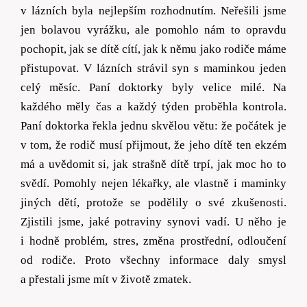
v
l
ázních byla nejlepším rozhodnutím. Neřešili jsme
jen bolavou vyrážku, ale pomohlo nám to opravdu
pochopit, jak se dítě cítí, jak k němu jako rodiče máme
přistupovat. V lázních strávil syn s maminkou jeden
celý měsíc.
Paní doktorky byly velice milé. Na
každého měly čas a každý týden proběhla kontrola.
Paní doktorka řekla jednu skvělou větu: že počátek je
v tom, že rodič musí přijmout, že jeho dítě ten ekzém
má a uvědomit si, jak strašně dítě trpí, jak moc ho to
svědí. Pomohly nejen lékařky, ale vlastně i maminky
jiných dětí, protože se podělily o své zkušenosti.
Zjistili jsme, jaké potraviny synovi vadí. U něho je
i hodně problém, stres, změna prostřední, odloučení
od rodiče. Proto všechny informace daly smysl
a přestali jsme mít v životě zmatek.