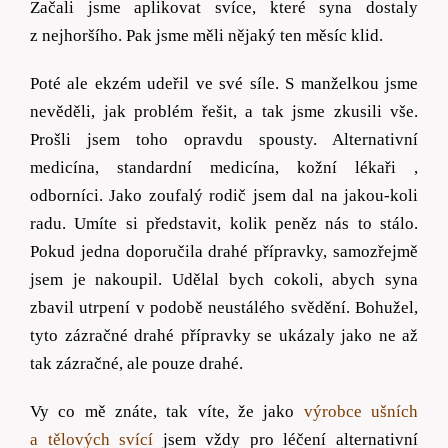
Začali jsme aplikovat svíce, které syna dostaly
z nejhoršího. Pak jsme měli nějaký ten měsíc klid.
Poté ale ekzém udeřil ve své síle.
S manželkou jsme
nevěděli, jak problém řešit, a tak jsme zkusili vše.
Prošli jsem toho opravdu spousty. Alternativní
medicína, standardní medicína, kožní lékaři ,
odborníci. Jako zoufalý rodič jsem dal na jakou-koli
radu. Umíte si představit, kolik peněz nás to stálo.
Pokud jedna doporučila drahé přípravky, samozřejmě
jsem je nakoupil. Udělal bych cokoli, abych syna
zbavil utrpení v podobě neustálého svědění. Bohužel,
tyto zázračné drahé přípravky se ukázaly jako ne až
tak zázračné, ale pouze drahé.
Vy co mě znáte, tak víte, že jako
výrobce ušních
a tělových svící
jsem vždy pro léčení alternativní