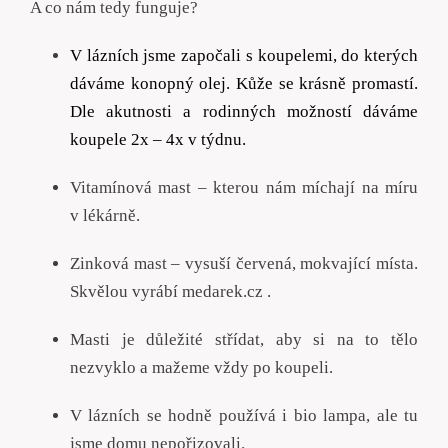
A co nám tedy funguje?
V lázních jsme započali s koupelemi, do kterých
dáváme konopný olej. Kůže se krásně promastí.
Dle akutnosti a rodinných možností dáváme
koupele 2x – 4x v
t
ýdnu.
Vitamínová mast – kterou nám míchají na míru
v lékárně.
Zinková mast – vysuší červená, mokvající místa.
Skvělou vyrábí medarek.cz .
Masti je důležité střídat, aby si na to tělo
nezvyklo a mažeme vždy po koupeli.
V lázních se hodně používá i bio lampa, ale tu
jsme domu nepořizovali.