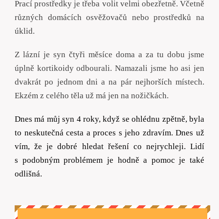
Prací prostředky je třeba volit velmi obezřetně. Včetně
různých domácích osvěžovačů nebo prostředků na
úklid.
Z lázní je syn čtyři měsíce doma a za tu dobu jsme
úplně kortikoidy odbourali. Namazali jsme ho asi jen
dvakrát po jednom dni a na pár nejhorších místech.
Ekzém z celého těla už má jen na nožičkách.
Dnes má můj syn
4
roky, když se ohlédnu zpětně, byla
to neskutečná cesta a proces s jeho zdravím. Dnes už
vím, že je dobré hledat řešení co nejrychleji. Lidí
s podobným problémem je hodně a pomoc je také
odlišná.