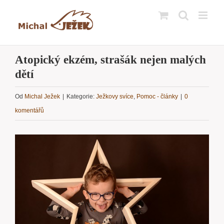
Přeskočit
na
obsah
Atopický ekzém, strašák nejen malých
dětí
Od
Michal Ježek
|
Kategorie:
Ježkovy svíce
,
Pomoc - články
|
0
komentářů
Zobrazit
větší
obrázek