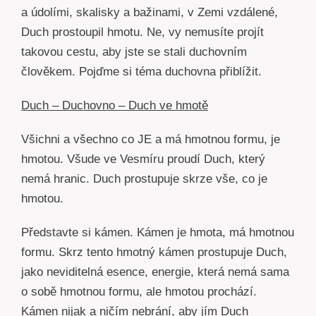
a údolími, skalisky a bažinami, v Zemi vzdálené,
Duch prostoupil hmotu. Ne, vy nemusíte projít
takovou cestu, aby jste se stali duchovním
člověkem. Pojďme si téma duchovna přiblížit.
Duch – Duchovno – Duch ve hmotě
Všichni a všechno co JE a má hmotnou formu, je
hmotou. Všude ve Vesmíru proudí Duch, který
nemá hranic. Duch prostupuje skrze vše, co je
hmotou.
Představte si kámen. Kámen je hmota, má hmotnou
formu. Skrz tento hmotný kámen prostupuje Duch,
jako neviditelná esence, energie, která nemá sama
o sobě hmotnou formu, ale hmotou prochází.
Kámen nijak a ničím nebrání, aby jím Duch