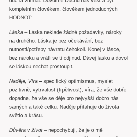
ducha vnímat. Dovolme Duchu nás vést a být
kompletním člověkem, člověkem jednoduchých
HODNOT:
Láska
– Láska neklade žádné požadavky, nároky
na druhého. Láska je bez očekávání, bez
nutnosti/potřeby návratu čehokoli. Konej v lásce,
bez nároku a vrátí se ti odjinud. Dávej lásku a dovol
se láskou nechat prostoupit.
Naděje, Víra
– specifický optimismus, myslet
pozitivně, vytrvalost (trpělivost), víra, že vše dobře
dopadne, že vše se děje pro nejvyšší dobro nás
samých a také celku. Naděje přitahuje do života
světlo a krásu.
Důvěra v život
– nepochybuji, že je o mě