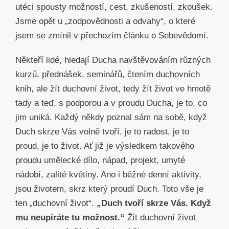
utéci spousty možností, cest, zkušeností, zkoušek.
Jsme opět u „zodpovědnosti a odvahy“, o které
jsem se zmínil v přechozím článku o Sebevědomí.
Někteří lidé, hledají Ducha navštěvováním různých
kurzů, přednášek, seminářů, čtením duchovních
knih, ale žít duchovní život, tedy žít život ve hmotě
tady a teď, s podporou a v proudu Ducha, je to, co
jim uniká. Každý někdy poznal sám na sobě, když
Duch skrze Vás volně tvoří, je to radost, je to
proud, je to život. Ať již je výsledkem takového
proudu umělecké dílo, nápad, projekt, umyté
nádobí, zalité květiny. Ano i běžné denní aktivity,
jsou životem, skrz který proudí Duch. Toto vše je
ten „duchovní život“.
„Duch tvoří skrze Vás. Když
mu neupíráte tu možnost.“
Žít duchovní život