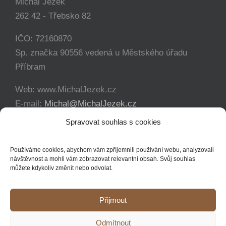
Michal Ježek
262 42 - Třebsko 82
IČO: 72160870
Sp. značka 90556 vedená u Městského úřadu
Příbram
Web: www.MichalJezek.cz
E-mail:
Michal@MichalJezek.cz
Telefon:
+420 777 346 649
Spravovat souhlas s cookies
Facebook:
https://www.facebook.com/svicejezek
Používáme cookies, abychom vám zpříjemnili používání webu, analyzovali
návštěvnost a mohli vám zobrazovat relevantní obsah. Svůj souhlas
můžete kdykoliv změnit nebo odvolat.
Přijmout
Copyright 2012 - 2021 Michal Ježek | Veškerá práva vyhrazena
Odmítnout