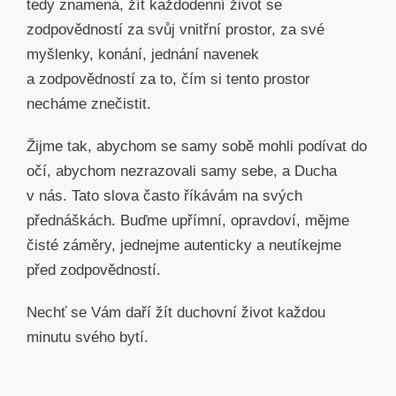
tedy znamená, žít každodenní život se
zodpovědností za svůj vnitřní prostor, za své
myšlenky, konání, jednání navenek
a zodpovědností za to, čím si tento prostor
necháme znečistit.
Žijme tak, abychom se samy sobě mohli podívat do
očí, abychom nezrazovali samy sebe, a Ducha
v nás. Tato slova často říkávám na svých
přednáškách. Buďme upřímní, opravdoví, mějme
čisté záměry, jednejme autenticky a neutíkejme
před zodpovědností.
Nechť se Vám daří žít duchovní život každou
minutu svého bytí.