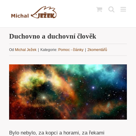
Přeskočit
na
obsah
Duchovno a duchovní člověk
Od
Michal Ježek
|
Kategorie:
Pomoc - články
|
2komentářů
Zobrazit
větší
obrázek
Bylo nebylo, za kopci a horami, za řekami