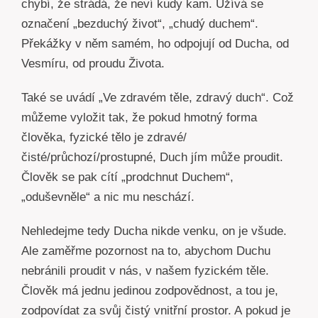
chybí, že strádá, že neví kudy kam. Užívá se
označení „bezduchý život“, „chudý duchem“.
Překážky v něm samém, ho odpojují od Ducha, od
Vesmíru, od proudu Života.
Také se uvádí „Ve zdravém těle, zdravý duch“. Což
můžeme vyložit tak, že pokud hmotný forma
člověka, fyzické tělo je zdravé/
čisté/průchozí/prostupné, Duch jím může proudit.
Člověk se pak cítí „prodchnut Duchem“,
„oduševněle“ a nic mu neschází.
Nehledejme tedy Ducha nikde venku, on je všude.
Ale zaměřme pozornost na to, abychom Duchu
nebránili proudit v nás, v našem fyzickém těle.
Člověk má jednu jedinou zodpovědnost, a tou je,
zodpovídat za svůj čistý vnitřní prostor. A pokud je