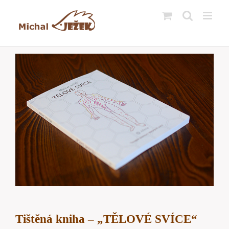
Přeskočit
na
obsah
Tištěná kniha – „TĚLOVÉ SVÍCE“