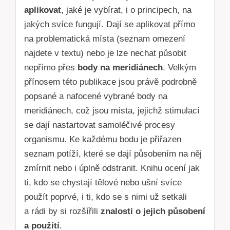
aplikovat
, jaké je vybírat, i o principech, na
jakých svíce fungují. Dají se aplikovat přímo
na problematická místa (seznam omezení
najdete v textu) nebo je lze nechat působit
nepřímo přes
body na meridiánech
. Velkým
přínosem této publikace jsou právě podrobně
popsané a nafocené vybrané body na
meridiánech, což jsou místa, jejichž stimulací
se dají nastartovat samoléčivé procesy
organismu. Ke každému bodu je přiřazen
seznam potíží, které se dají působením na něj
zmírnit nebo i úplně odstranit. Knihu ocení jak
ti, kdo se chystají tělové nebo ušní svíce
použít poprvé, i ti, kdo se s nimi už setkali
a rádi by si rozšířili
znalosti o jejich působení
a použití
.