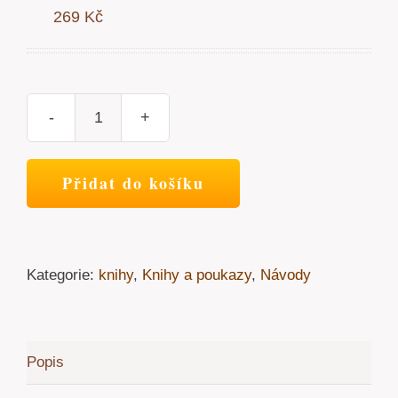
269
Kč
Tištěná
kniha
-
Přidat do košíku
"TĚLOVÉ
SVÍCE"
množství
Kategorie:
knihy
,
Knihy a poukazy
,
Návody
Popis