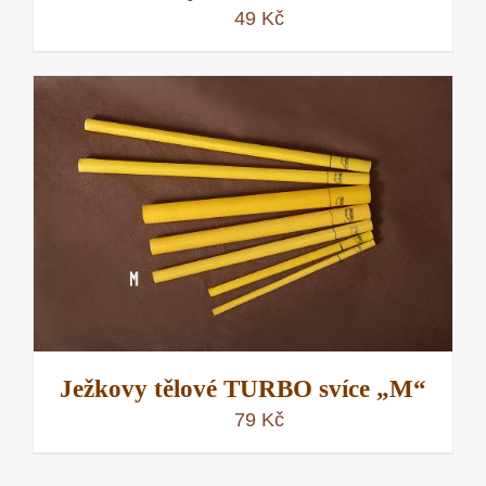
49
Kč
Ježkovy tělové TURBO svíce „M“
79
Kč