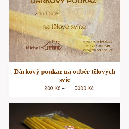
Dárkový poukaz na odběr tělových
svic
Rozpětí
200
Kč
5000
Kč
–
cen:
200 Kč
až
5000 Kč