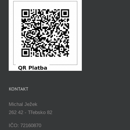
KONTAKT
Michal Ježek
262 42 - Třebsko 82
IČO: 72160870