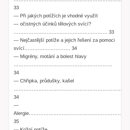
33
— Při jakých potížích je vhodné využít
— očistných účinků tělových svící?
………………………………………………… 33
— Nejčastější potíže a jejich řešení za pomoci
svící………………………. 34
— Migrény, motání a bolest hlavy
……………………………………………………
34
— Chřipka, průdušky, kašel
……………………………………………………………
34
—
Alergie…………………………………………………
35
— Kožní potíže