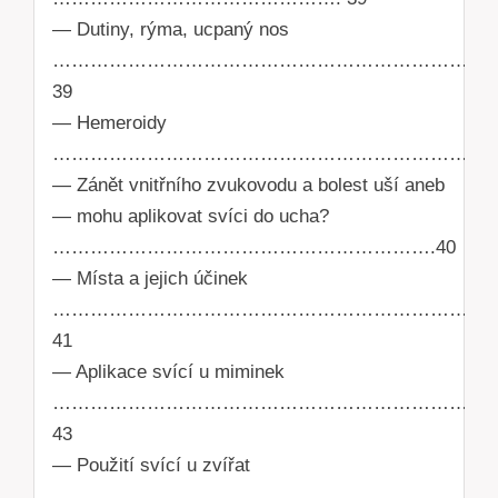
— Dutiny, rýma, ucpaný nos
……………………………………………………………..
39
— Hemeroidy
…………………………………………………………………
— Zánět vnitřního zvukovodu a bolest uší aneb
— mohu aplikovat svíci do ucha?
…………………………………………………….40
— Místa a jejich účinek
………………………………………………………………
41
— Aplikace svící u miminek
……………………………………………………………
43
— Použití svící u zvířat
……………………………………………………………