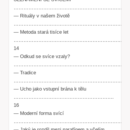
……………………………………………………………….
— Rituály v našem životě
…………………………………………………………………
— Metoda stará tisíce let
………………………………………………………………
14
— Odkud se svíce vzaly?
…………………………………………………………………
— Tradice
………………………………………………………………
— Ucho jako vstupní brána k tělu
…………………………………………………….
16
— Moderní forma svící
………………………………………………………………
— Jaký je rozdíl mezi parafínem a včelím