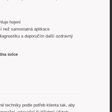
luje hojení
í než samostatná aplikace
diagnostiku a doporučím další ozdravný
dna svíce
é techniky podle potřeb klienta tak, aby