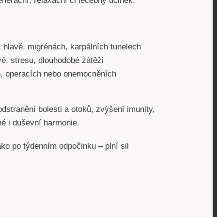
nerační, relaxační či léčebný účinek.
, hlavě, migrénách, karpálních tunelech
ě, stresu, dlouhodobé zátěži
h, operacích nebo onemocněních
odstranění bolesti a otoků, zvýšení imunity,
né i duševní harmonie.
ako po týdenním odpočinku – plní sil