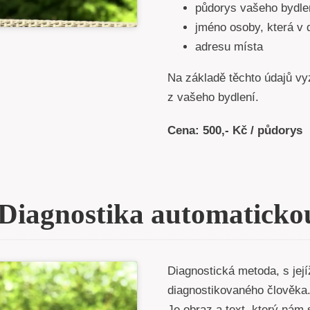
půdorys vašeho bydle
jméno osoby, která v 
adresu místa
Na základě těchto údajů vy
z vašeho bydlení.
Cena: 500,- Kč / půdorys
– Diagnostika automaticko
Diagnostická metoda, s jej
diagnostikovaného člověka
Je obraz a text, který nám