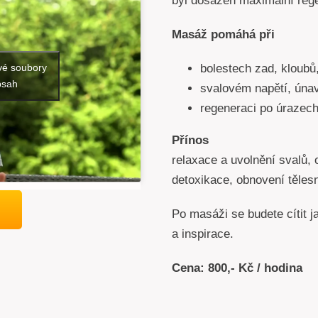
byl dosažen maximální rege
Masáž pomáhá při
bolestech zad, kloubů
vé soubory
bsah
svalovém napětí, únav
regeneraci po úrazec
Přínos
relaxace a uvolnění svalů, 
detoxikace, obnovení těles
Po masáži se budete cítit j
a inspirace.
Cena: 800,- Kč / hodina