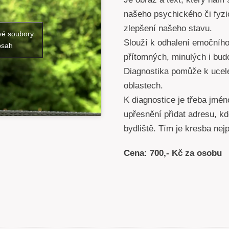
našeho psychického či fyzi
zlepšení našeho stavu.
vé soubory
Slouží k odhalení emočního 
bsah
přítomných, minulých i bud
Diagnostika pomůže k ucele
oblastech.
K diagnostice je třeba jmén
upřesnění přidat adresu, kd
bydliště. Tím je kresba nejp
Cena: 700,- Kč za osobu