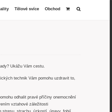
ality
Tělové svíce
Obchod
 rady? Ukážu Vám cestu.
ických technik Vám pomohu uzdravit to,
pomohu odhalit pravé příčiny onemocnění
ním vztahové záležitosti
stresu, strachu, úzkostí, únavy, fobií,