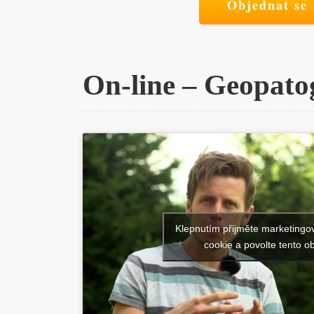
Objednat se
On-line – Geopato
Klepnutím přijměte marketingo
cookie a povolte tento o