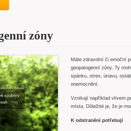
genní zóny
Máte zdravotní či emoční p
geopatogenní zóny. Ty moho
spánku, stres, únavu, oslab
onemocnění.
vé soubory
Vznikají například vlivem po
bsah
místa. Důležité je, že je mo
K odstranění potřebuji