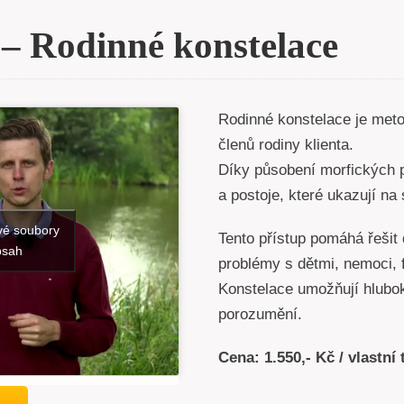
 – Rodinné konstelace
Rodinné konstelace je metod
členů rodiny klienta.
Díky působení morfických p
a postoje, které ukazují na 
vé soubory
Tento přístup pomáhá řešit d
bsah
problémy s dětmi, nemoci, f
Konstelace umožňují hlubok
porozumění.
Cena: 1.550,- Kč / vlastní 