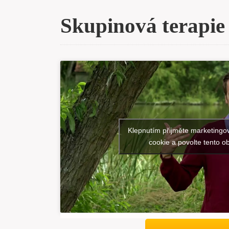
Skupinová terapie
Klepnutím přijměte marketingo
cookie a povolte tento o