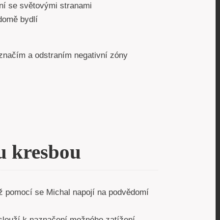
ní se světovými stranami
domě bydlí
značím a odstraním negativní zóny
u kresbou
íž pomocí se Michal napojí na podvědomí
.
 slouží k naznačení možného zatížení