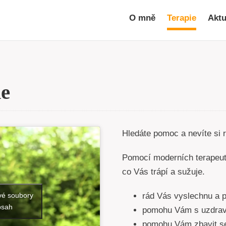
O mně
Terapie
Aktu
ie
Hledáte pomoc a nevíte si
Pomocí moderních terapeut
co Vás trápí a sužuje.
rád Vás vyslechnu a 
vé soubory
bsah
pomohu Vám s uzdrave
pomohu Vám zbavit se 