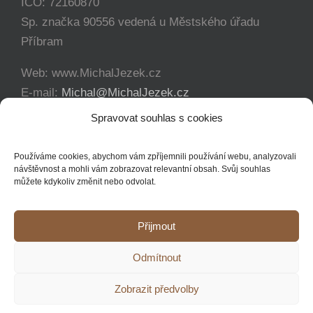
IČO: 72160870
Sp. značka 90556 vedená u Městského úřadu
Příbram
Web: www.MichalJezek.cz
E-mail:
Michal@MichalJezek.cz
Telefon:
+420 777 346 649
Spravovat souhlas s cookies
Facebook:
https://www.facebook.com/svicejezek
Používáme cookies, abychom vám zpříjemnili používání webu, analyzovali
návštěvnost a mohli vám zobrazovat relevantní obsah. Svůj souhlas
můžete kdykoliv změnit nebo odvolat.
Přijmout
Copyright 2012 - 2021 Michal Ježek | Veškerá práva vyhrazena
Odmítnout
YouTube
Facebook
Instagram
Zobrazit předvolby