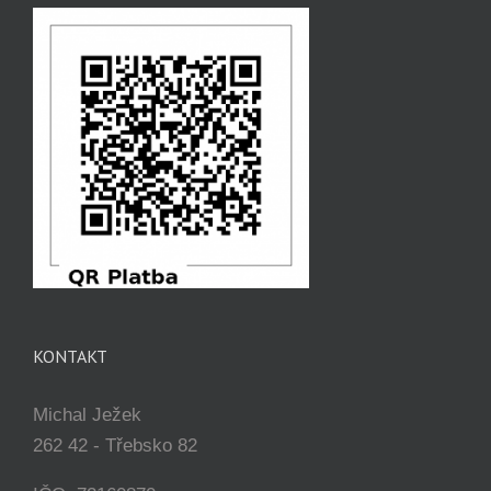
KONTAKT
Michal Ježek
262 42 - Třebsko 82