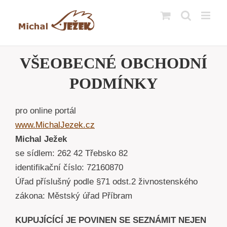
Přeskočit
na
obsah
VŠEOBECNÉ OBCHODNÍ
PODMÍNKY
pro online portál
www.MichalJezek.cz
Michal Ježek
se sídlem: 262 42 Třebsko 82
identifikační číslo: 72160870
Úřad příslušný podle §71 odst.2 živnostenského
zákona: Městský úřad Příbram
KUPUJÍCÍCÍ JE POVINEN SE SEZNÁMIT NEJEN