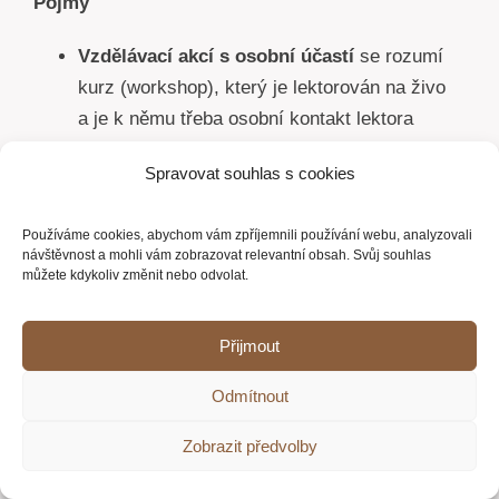
Pojmy
Vzdělávací akcí s osobní účastí
se rozumí
kurz (workshop), který je lektorován na živo
a je k němu třeba osobní kontakt lektora
s účastníkem.
Spravovat souhlas s cookies
Vzdělávací akcí on-line
se rozumí kurz /
přednáška (workshop) / informace uložená na
Používáme cookies, abychom vám zpříjemnili používání webu, analyzovali
webovém rozhraní prodávajícího nejčastěji
návštěvnost a mohli vám zobrazovat relevantní obsah. Svůj souhlas
s přístupem pro kupujícího přes osobní heslo /
můžete kdykoliv změnit nebo odvolat.
kód. Přístup je poskytován zpravidla po dobu
12 měsíců od uhrazení kupní ceny.
Přijmout
E-bookem (E-knihou)
se rozumí textový
Odmítnout
soubor ve formátu pdf
nabízený prostřednictvím webového rozhraní,
Zobrazit předvolby
který se nedodává na hmotném nosiči.
Webinářem
se rozumí kurz / přednáška