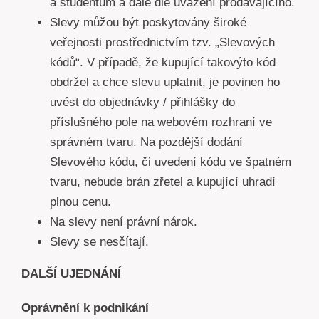
a studentům a dále dle uvážení prodávajícího.
Slevy můžou být poskytovány široké
veřejnosti prostřednictvím tzv. „Slevových
kódů“. V případě, že kupující takovýto kód
obdržel a chce slevu uplatnit, je povinen ho
uvést do objednávky / přihlášky do
příslušného pole na webovém rozhraní ve
správném tvaru. Na pozdější dodání
Slevového kódu, či uvedení kódu ve špatném
tvaru, nebude brán zřetel a kupující uhradí
plnou cenu.
Na slevy není právní nárok.
Slevy se nesčítají.
DALŠÍ UJEDNÁNÍ
Oprávnění k podnikání