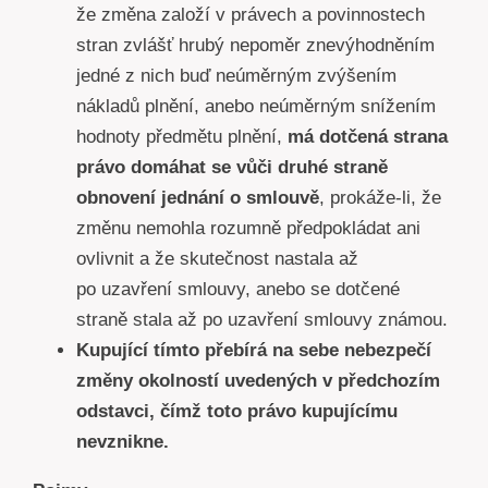
že změna založí v právech a povinnostech
stran zvlášť hrubý nepoměr znevýhodněním
jedné z nich buď neúměrným zvýšením
nákladů plnění, anebo neúměrným snížením
hodnoty předmětu plnění,
má dotčená strana
právo domáhat se vůči druhé straně
obnovení jednání o smlouvě
, prokáže-li, že
změnu nemohla rozumně předpokládat ani
ovlivnit a že skutečnost nastala až
po uzavření smlouvy, anebo se dotčené
straně stala až po uzavření smlouvy známou.
Kupující tímto přebírá na sebe nebezpečí
změny okolností uvedených v předchozím
odstavci, čímž toto právo kupujícímu
nevznikne.