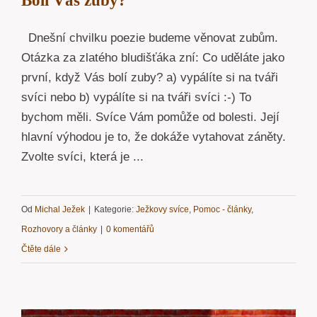
Bolí Vás zuby?
Dnešní chvilku poezie budeme věnovat zubům.
Otázka za zlatého bludišťáka zní: Co uděláte jako
první, když Vás bolí zuby? a) vypálíte si na tváři
svíci nebo b) vypálíte si na tváři svíci :-) To
bychom měli. Svíce Vám pomůže od bolesti. Její
hlavní výhodou je to, že dokáže vytahovat záněty.
Zvolte svíci, která je ...
Od
Michal Ježek
|
Kategorie:
Ježkovy svíce
,
Pomoc - články
,
Rozhovory a články
|
0 komentářů
Čtěte dále