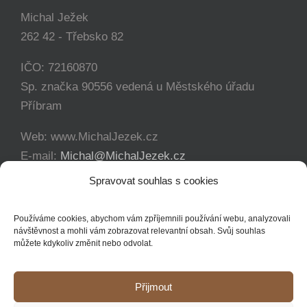
Michal Ježek
262 42 - Třebsko 82
IČO: 72160870
Sp. značka 90556 vedená u Městského úřadu
Příbram
Web: www.MichalJezek.cz
E-mail:
Michal@MichalJezek.cz
Telefon:
+420 777 346 649
Spravovat souhlas s cookies
Facebook:
https://www.facebook.com/svicejezek
Používáme cookies, abychom vám zpříjemnili používání webu, analyzovali
návštěvnost a mohli vám zobrazovat relevantní obsah. Svůj souhlas
můžete kdykoliv změnit nebo odvolat.
Přijmout
Copyright 2012 - 2021 Michal Ježek | Veškerá práva vyhrazena