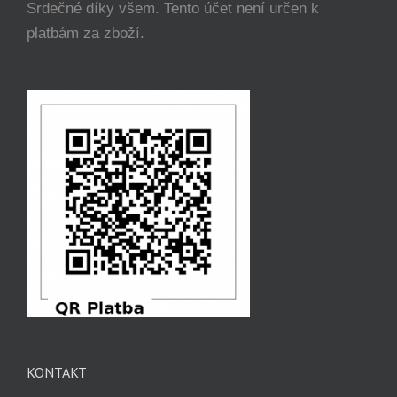
Srdečné díky všem. Tento účet není určen k
platbám za zboží.
KONTAKT