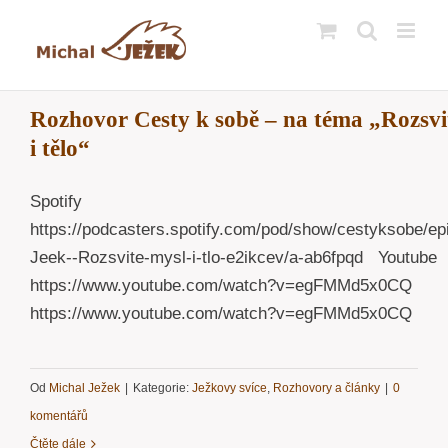
Přeskočit
na
obsah
Rozhovor Cesty k sobě – na téma „Rozsvi
i tělo“
Spotify
https://podcasters.spotify.com/pod/show/cestyksobe/ep
Jeek--Rozsvite-mysl-i-tlo-e2ikcev/a-ab6fpqd Youtube
https://www.youtube.com/watch?v=egFMMd5x0CQ
https://www.youtube.com/watch?v=egFMMd5x0CQ
Od
Michal Ježek
|
Kategorie:
Ježkovy svíce
,
Rozhovory a články
|
0
komentářů
Čtěte dále