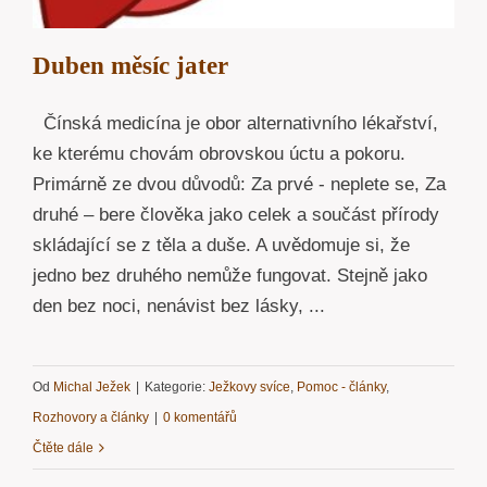
Duben měsíc jater
Čínská medicína je obor alternativního lékařství,
ke kterému chovám obrovskou úctu a pokoru.
Primárně ze dvou důvodů: Za prvé - neplete se, Za
druhé – bere člověka jako celek a součást přírody
skládající se z těla a duše. A uvědomuje si, že
jedno bez druhého nemůže fungovat. Stejně jako
den bez noci, nenávist bez lásky, ...
Od
Michal Ježek
|
Kategorie:
Ježkovy svíce
,
Pomoc - články
,
Rozhovory a články
|
0 komentářů
Čtěte dále