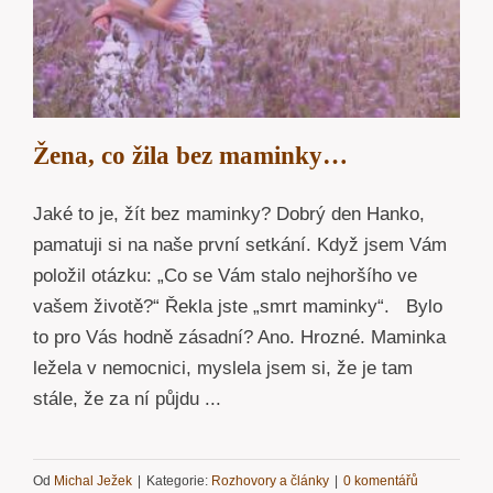
Žena, co žila bez maminky…
Jaké to je, žít bez maminky? Dobrý den Hanko,
pamatuji si na naše první setkání. Když jsem Vám
položil otázku: „Co se Vám stalo nejhoršího ve
vašem životě?“ Řekla jste „smrt maminky“. Bylo
to pro Vás hodně zásadní? Ano. Hrozné. Maminka
ležela v nemocnici, myslela jsem si, že je tam
stále, že za ní půjdu ...
Od
Michal Ježek
|
Kategorie:
Rozhovory a články
|
0 komentářů