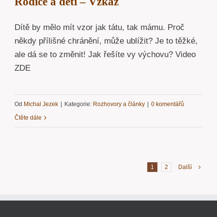
Rodiče a děti – Vzkaz
Dítě by mělo mít vzor jak tátu, tak mámu. Proč
někdy přílišné chránění, může ublížit? Je to těžké,
ale dá se to změnit! Jak řešíte vy výchovu? Video
ZDE
Od
Michal Jezek
|
Kategorie:
Rozhovory a články
|
0 komentářů
Čtěte dále
1
2
Další