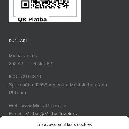
KONTAKT
Michal Ježek
262 42 - Třebsko 82
IČO: 72160870
Sp. značka 90556 vedená u Městského úřadu
Příbram
Web: www.MichalJezek.cz
E-mail:
Michal@MichalJezek.cz
Telefon:
+420 777 346 649
Spravovat souhlas s cookies