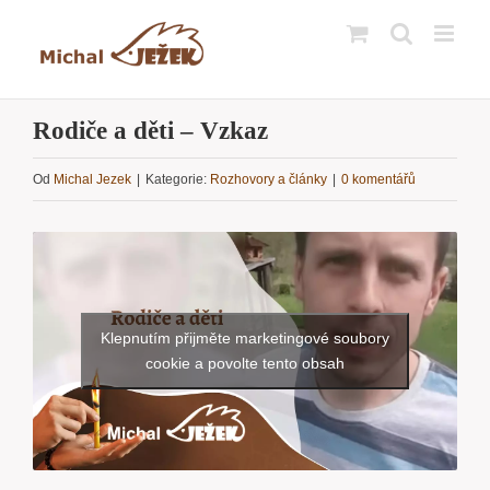
Přeskočit
na
obsah
Rodiče a děti – Vzkaz
Od
Michal Jezek
|
Kategorie:
Rozhovory a články
|
0 komentářů
Klepnutím přijměte marketingové soubory
cookie a povolte tento obsah