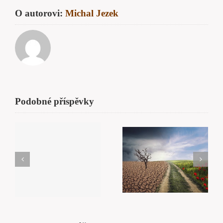
O autorovi:
Michal Jezek
Podobné příspěvky
ě
Komunikace
Změna
boří všechny
hradby
“