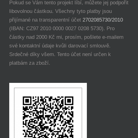
Pokud se Vám tento projekt líbí, můžete jej podpořit
libovolnou částkou. Všechny tyto platby jsou
přijímané na transparentní účet
2702085730/2010
(IBAN: CZ97 2010 0000 0027 0208 5730). Pro
částky nad 2000 Kč mi, prosím, pošlete e-mailem
své kontaktní údaje kvůli darovací smlouvě.
Srdečné díky všem. Tento účet není určen k
platbám za zboží.