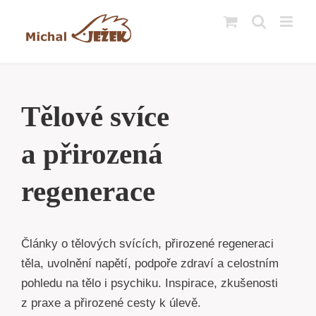
Přeskočit
na
obsah
Tělové svíce
a přirozená
regenerace
Články o tělových svících, přirozené regeneraci
těla, uvolnění napětí, podpoře zdraví a celostním
pohledu na tělo i psychiku. Inspirace, zkušenosti
z praxe a přirozené cesty k úlevě.