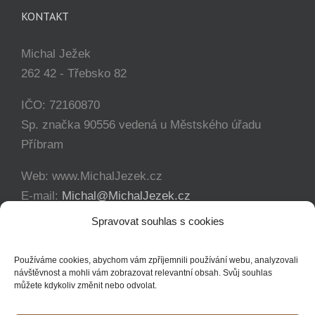
KONTAKT
Michal Ježek
262 42 - Třebsko 82
IČO: 72160870
Sp. značka 90556 vedená u Městského úřadu
Příbram
Web: www.MichalJezek.cz
E-mail:
Michal@MichalJezek.cz
Telefon:
+420 777 346 649
Spravovat souhlas s cookies
Facebook:
https://www.facebook.com/svicejezek
Používáme cookies, abychom vám zpříjemnili používání webu, analyzovali
návštěvnost a mohli vám zobrazovat relevantní obsah. Svůj souhlas
můžete kdykoliv změnit nebo odvolat.