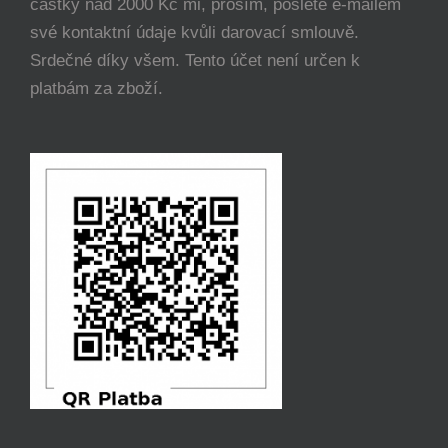
částky nad 2000 Kč mi, prosím, pošlete e-mailem
své kontaktní údaje kvůli darovací smlouvě.
Srdečné díky všem. Tento účet není určen k
platbám za zboží.