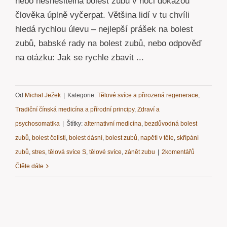
nebo nesnesitelná bolest zubů v noci dokážou
člověka úplně vyčerpat. Většina lidí v tu chvíli
hledá rychlou úlevu – nejlepší prášek na bolest
zubů, babské rady na bolest zubů, nebo odpověď
na otázku: Jak se rychle zbavit ...
Od
Michal Ježek
|
Kategorie:
Tělové svíce a přirozená regenerace
,
Tradiční čínská medicína a přírodní principy
,
Zdraví a
psychosomatika
|
Štítky:
alternativní medicína
,
bezdůvodná bolest
zubů
,
bolest čelisti
,
bolest dásní
,
bolest zubů
,
napětí v těle
,
skřípání
zubů
,
stres
,
tělová svíce S
,
tělové svíce
,
zánět zubu
|
2komentářů
Čtěte dále