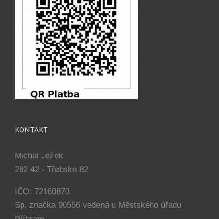
KONTAKT
Michal Ježek
262 42 - Třebsko 82
IČO: 72160870
Sp. značka 90556 vedená u Městského úřadu
Příbram