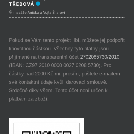
TŘEBOVÁ
masáže Anička a Vojta Šilarovi
Pokud se Vám tento projekt líbí, můžete jej podpořit
libovolnou částkou. Všechny tyto platby jsou
přijímané na transparentní účet
2702085730/2010
(IBAN: CZ97 2010 0000 0027 0208 5730). Pro
částky nad 2000 Kč mi, prosím, pošlete e-mailem
své kontaktní údaje kvůli darovací smlouvě.
Srdečné díky všem. Tento účet není určen k
platbám za zboží.