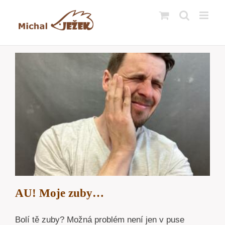
Přeskočit
na
obsah
AU! Moje zuby…
Bolí tě zuby? Možná problém není jen v puse