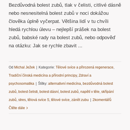
Bezdůvodná bolest zubů, tlak v čelisti, citlivé dásně
nebo nesnesitelná bolest zubů v noci dokážou
člověka úplně vyčerpat. Většina lidí v tu chvíli
hledá rychlou úlevu – nejlepší prášek na bolest
zubů, babské rady na bolest zubů, nebo odpověď
na otázku: Jak se rychle zbavit ...
Od
Michal Ježek
|
Kategorie:
Tělové svíce a přirozená regenerace
,
Tradiční čínská medicína a přírodní principy
,
Zdraví a
psychosomatika
|
Štítky:
alternativní medicína
,
bezdůvodná bolest
zubů
,
bolest čelisti
,
bolest dásní
,
bolest zubů
,
napětí v těle
,
skřípání
zubů
,
stres
,
tělová svíce S
,
tělové svíce
,
zánět zubu
|
2komentářů
Čtěte dále