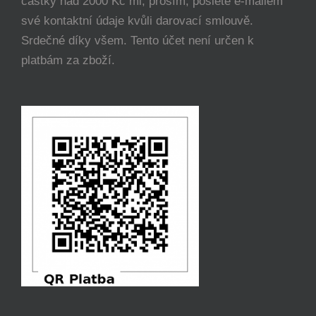
částky nad 2000 Kč mi, prosím, pošlete e-mailem
své kontaktní údaje kvůli darovací smlouvě.
Srdečné díky všem. Tento účet není určen k
platbám za zboží.