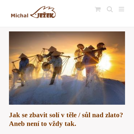
Přeskočit
na
obsah
Jak se zbavit solí v těle / sůl nad zlato?
Aneb není to vždy tak.