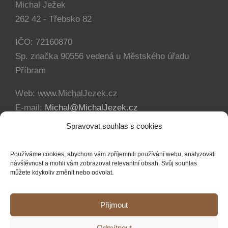
Michal Ježek
262 42 - Třebsko 82
IČO: 72160870
Sp. značka 90556 vedená u Městského úřadu
Příbram
Web: www.MichalJezek.cz
E-mail:
Michal@MichalJezek.cz
Telefon:
+420 777 346 649
Spravovat souhlas s cookies
Facebook:
https://www.facebook.com/svicejezek
Používáme cookies, abychom vám zpříjemnili používání webu, analyzovali
návštěvnost a mohli vám zobrazovat relevantní obsah. Svůj souhlas
můžete kdykoliv změnit nebo odvolat.
Přijmout
Copyright 2012 - 2021 Michal Ježek | Veškerá práva vyhrazena
Odmítnout