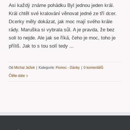
Asi každý známe pohádku Byl jednou jeden král.
Král chtěl své kralování věnovat jedné ze tří dcer.
Dcerky měly dokázat, jak moc mají svého krále
rády. Maruška si vybrala sůl. A je pravda, že bez
soli to nejde. Ale jak se říká, čeho je moc, toho je
příliš. Jak to s tou solí tedy ...
Od
Michal Ježek
|
Kategorie:
Pomoc - články
|
0 komentářů
Čtěte dále