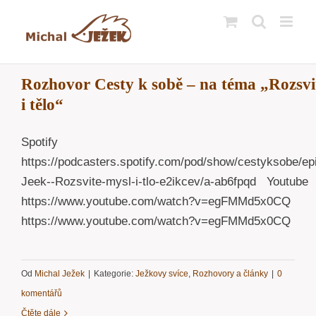
Přeskočit
na
obsah
Rozhovor Cesty k sobě – na téma „Rozsvi
i tělo“
Spotify
https://podcasters.spotify.com/pod/show/cestyksobe/ep
Jeek--Rozsvite-mysl-i-tlo-e2ikcev/a-ab6fpqd Youtube
https://www.youtube.com/watch?v=egFMMd5x0CQ
https://www.youtube.com/watch?v=egFMMd5x0CQ
Od
Michal Ježek
|
Kategorie:
Ježkovy svíce
,
Rozhovory a články
|
0
komentářů
Čtěte dále