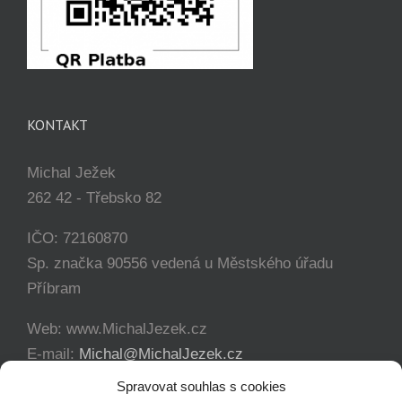
KONTAKT
Michal Ježek
262 42 - Třebsko 82
IČO: 72160870
Sp. značka 90556 vedená u Městského úřadu
Příbram
Web: www.MichalJezek.cz
E-mail:
Michal@MichalJezek.cz
Telefon:
+420 777 346 649
Spravovat souhlas s cookies