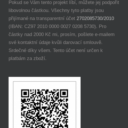
Pokud se Vám tento projekt líbí, můžete jej podpořit
libovolnou částkou. Všechny tyto platby jsou
přijímané na transparentní účet
2702085730/2010
(IBAN: CZ97 2010 0000 0027 0208 5730). Pro
částky nad 2000 Kč mi, prosím, pošlete e-mailem
své kontaktní údaje kvůli darovací smlouvě.
Srdečné díky všem. Tento účet není určen k
platbám za zboží.