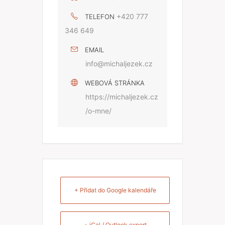
+420 777
TELEFON
346 649
EMAIL
info@michaljezek.cz
WEBOVÁ STRÁNKA
https://michaljezek.cz
/o-mne/
+ Přidat do Google kalendáře
+ iCal / Outlook export