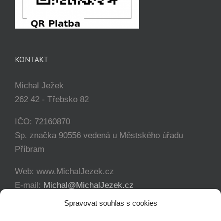
KONTAKT
Michal Ježek
262 42 - Třebsko 82
IČO: 72160870
Sp. značka 90556 vedená u Městského úřadu
Příbram
Web: www.MichalJezek.cz
E-mail:
Michal@MichalJezek.cz
Telefon:
+420 777 346 649
Spravovat souhlas s cookies