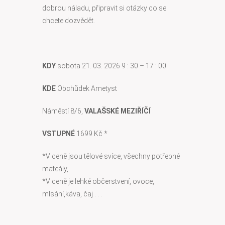
dobrou náladu, připravit si otázky co se
chcete dozvědět.
KDY
sobota
21. 03. 2026
9 : 30 – 17 : 00
KDE
Obchůdek Ametyst
Náměstí 8/6,
VALAŠSKÉ MEZIŘÍČÍ
VSTUPNÉ
1699 Kč *
*V ceně jsou tělové svíce, všechny potřebné
mateály,
*V ceně je lehké občerstvení, ovoce,
mlsání,káva, čaj . . .