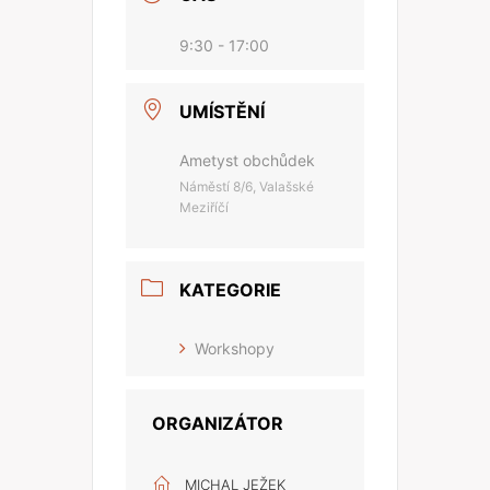
9:30 - 17:00
UMÍSTĚNÍ
Ametyst obchůdek
Náměstí 8/6, Valašské
Meziříčí
KATEGORIE
Workshopy
ORGANIZÁTOR
MICHAL JEŽEK