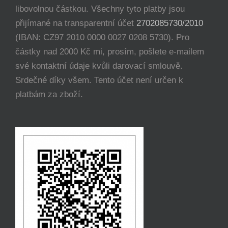
libovolnou částkou. Všechny tyto platby jsou
přijímané na transparentní účet
2702085730/2010
(IBAN: CZ97 2010 0000 0027 0208 5730). Pro
částky nad 2000 Kč mi, prosím, pošlete e-mailem
své kontaktní údaje kvůli darovací smlouvě.
Srdečné díky všem. Tento účet není určen k
platbám za zboží.