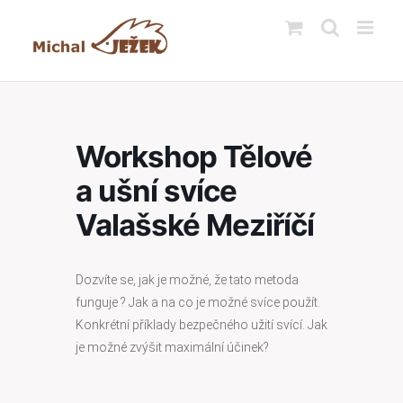
Přeskočit
na
obsah
Workshop Tělové
a ušní svíce
Valašské Meziříčí
Dozvíte se, jak je možné, že tato metoda
funguje ? Jak a na co je možné svíce použít.
Konkrétní příklady bezpečného užití svící. Jak
je možné zvýšit maximální účinek?