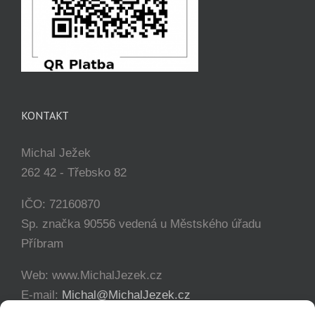
KONTAKT
Michal Ježek
262 42 - Třebsko 82
IČO: 72160870
Sp. značka 90556 vedená u Městského úřadu
Příbram
Web: www.MichalJezek.cz
E-mail:
Michal@MichalJezek.cz
Telefon:
+420 777 346 649