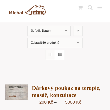
Přeskočit
na
obsah
Seřadit:
Datum
Zobrazit
50 produktů
R
Dárkový poukaz na terapie,
STÍ
masáž, konzultace
Y
Rozpětí
200
Kč
5000
Kč
–
cen: