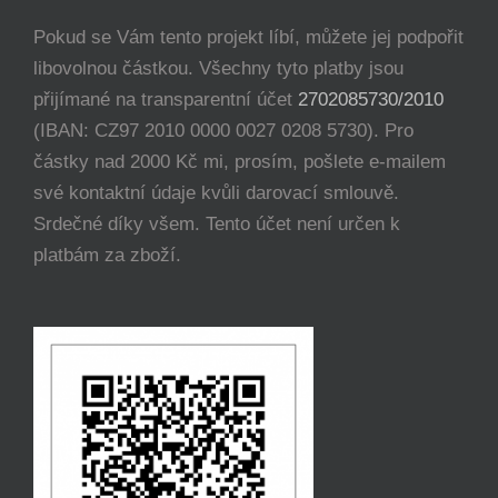
Pokud se Vám tento projekt líbí, můžete jej podpořit
libovolnou částkou. Všechny tyto platby jsou
přijímané na transparentní účet
2702085730/2010
(IBAN: CZ97 2010 0000 0027 0208 5730). Pro
částky nad 2000 Kč mi, prosím, pošlete e-mailem
své kontaktní údaje kvůli darovací smlouvě.
Srdečné díky všem. Tento účet není určen k
platbám za zboží.