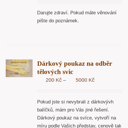
200 Kč
Darujte zdraví. Pokud máte věnování
až
pište do poznámek.
5000 Kč
R
Dárkový poukaz na odběr
STÍ
tělových svic
Y
Rozpětí
200
Kč
5000
Kč
–
cen:
200 Kč
Pokud jste si nevybrali z dárkovývh
až
balíčků, mám pro Vás jiné řešení.
5000 Kč
Dárkový poukaz na svíce, vytvoří na
míru podle Vašich představ, cenově tak