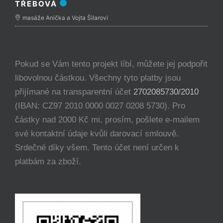
TŘEBOVÁ
masáže Anička a Vojta Šilarovi
Pokud se Vám tento projekt líbí, můžete jej podpořit
libovolnou částkou. Všechny tyto platby jsou
přijímané na transparentní účet
2702085730/2010
(IBAN: CZ97 2010 0000 0027 0208 5730). Pro
částky nad 2000 Kč mi, prosím, pošlete e-mailem
své kontaktní údaje kvůli darovací smlouvě.
Srdečné díky všem. Tento účet není určen k
platbám za zboží.