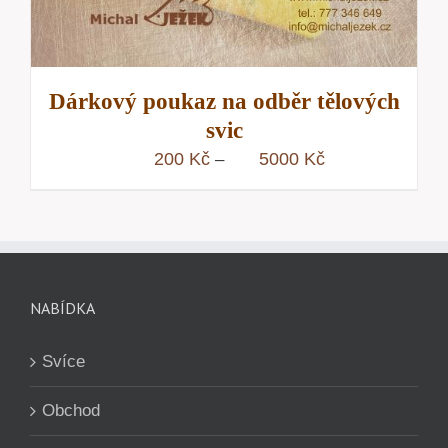
Dárkový poukaz na odběr tělových
svic
Rozpětí
200
Kč
5000
Kč
–
cen:
200 Kč
až
5000 Kč
NABÍDKA
Svíce
Obchod