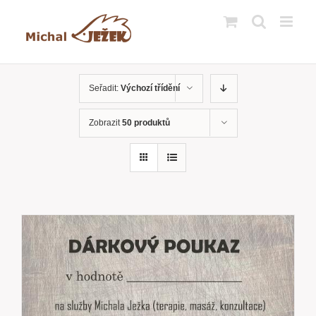
Přeskočit
na
obsah
Seřadit:
Výchozí třídění
Zobrazit
50 produktů