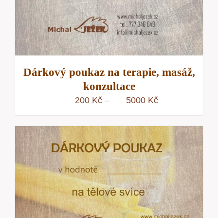
Dárkový poukaz na terapie, masáž,
konzultace
Rozpětí
200
Kč
5000
Kč
–
cen:
200 Kč
až
5000 Kč