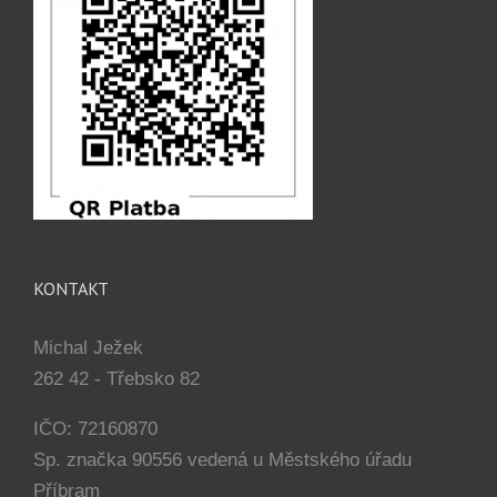
KONTAKT
Michal Ježek
262 42 - Třebsko 82
IČO: 72160870
Sp. značka 90556 vedená u Městského úřadu
Příbram