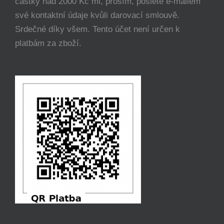
částky nad 2000 Kč mi, prosím, pošlete e-mailem
své kontaktní údaje kvůli darovací smlouvě.
Srdečné díky všem. Tento účet není určen k
platbám za zboží.