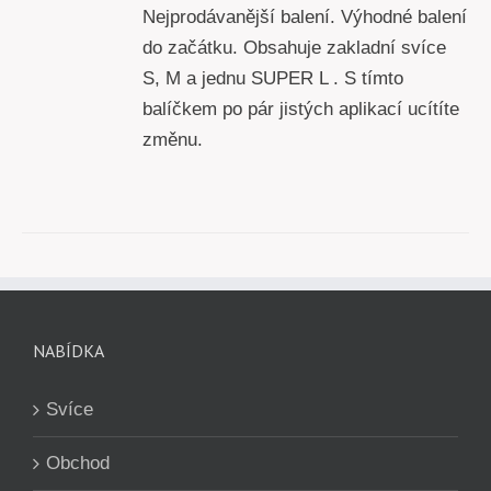
Nejprodávanější balení. Výhodné balení
do začátku. Obsahuje zakladní svíce
S, M a jednu SUPER L . S tímto
balíčkem po pár jistých aplikací ucítíte
změnu.
NABÍDKA
Svíce
Obchod