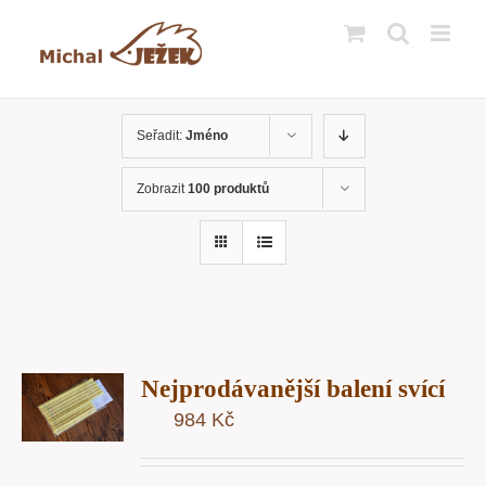
Přeskočit
na
obsah
Seřadit:
Jméno
Zobrazit
100 produktů
T
Nejprodávanější balení svící
U
984
Kč
Y