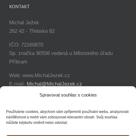
KONTAKT
Michal Ježek
262 42 - Třebsko 82
IČO: 72160870
Sp. značka 90556 vedená u Městského úřadu
Příbram
Web: www.MichalJezek.cz
E-mail:
Michal@MichalJezek.cz
Telefon:
+420 777 346 649
Spravovat souhlas s cookies
Facebook:
https://www.facebook.com/svicejezek
Používáme cookies, abychom vám zpříjemnili používání webu, analyzovali
návštěvnost a mohli vám zobrazovat relevantní obsah. Svůj souhlas
můžete kdykoliv změnit nebo odvolat.