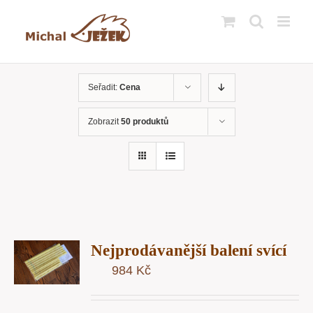
Přeskočit
na
obsah
Seřadit:
Cena
Zobrazit
50 produktů
T
Nejprodávanější balení svící
U
984
Kč
Y