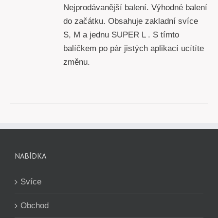
Nejprodávanější balení. Výhodné balení
do začátku. Obsahuje zakladní svíce
S, M a jednu SUPER L . S tímto
balíčkem po pár jistých aplikací ucítíte
změnu.
NABÍDKA
Svíce
Obchod