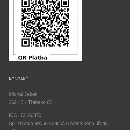
KONTAKT
Michal Ježek
262 42 - Třebsko 82
IČO: 72160870
Sp. značka 90556 vedená u Městského úřadu