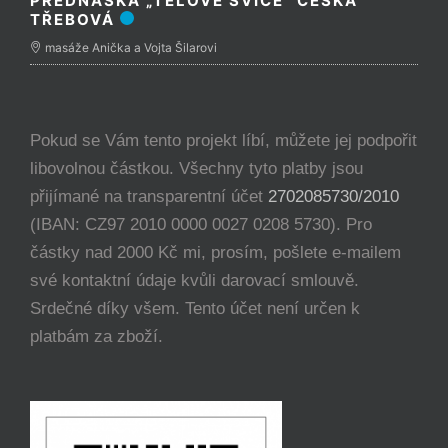
PŘEDNÁŠKA „TĚLOVÉ SVÍCE“ ČESKÁ
TŘEBOVÁ
masáže Anička a Vojta Šilarovi
Pokud se Vám tento projekt líbí, můžete jej podpořit
libovolnou částkou. Všechny tyto platby jsou
přijímané na transparentní účet
2702085730/2010
(IBAN: CZ97 2010 0000 0027 0208 5730). Pro
částky nad 2000 Kč mi, prosím, pošlete e-mailem
své kontaktní údaje kvůli darovací smlouvě.
Srdečné díky všem. Tento účet není určen k
platbám za zboží.