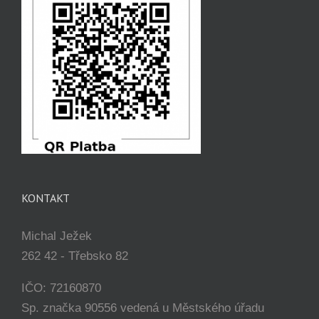
KONTAKT
Michal Ježek
262 42 - Třebsko 82
IČO: 72160870
Sp. značka 90556 vedená u Městského úřadu