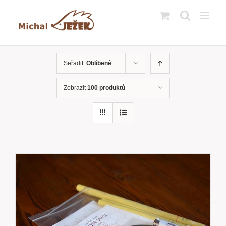
Přeskočit
na
obsah
Seřadit:
Oblíbené
Zobrazit
100 produktů