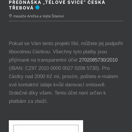
PŘEDNÁŠKA „TĚLOVÉ SVÍCE“ ČESKÁ
TŘEBOVÁ
masáže Anička a Vojta Šilarovi
Pokud se Vám tento projekt líbí, můžete jej podpořit
libovolnou částkou. Všechny tyto platby jsou
přijímané na transparentní účet
2702085730/2010
(IBAN: CZ97 2010 0000 0027 0208 5730). Pro
částky nad 2000 Kč mi, prosím, pošlete e-mailem
své kontaktní údaje kvůli darovací smlouvě.
Srdečné díky všem. Tento účet není určen k
platbám za zboží.