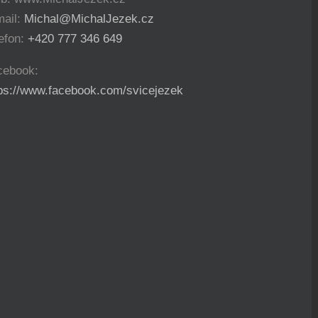
mail:
Michal@MichalJezek.cz
efon:
+420 777 346 649
cebook:
tps://www.facebook.com/svicejezek