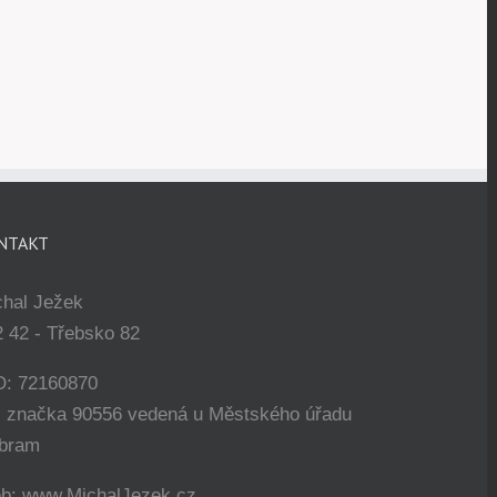
NTAKT
chal Ježek
 42 - Třebsko 82
O: 72160870
. značka 90556 vedená u Městského úřadu
íbram
b: www.MichalJezek.cz