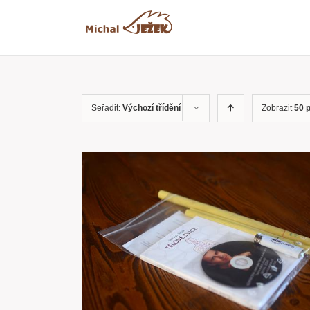
Přeskočit
na
obsah
Seřadit:
Výchozí třídění
Zobrazit
50 
RYCHLÝ