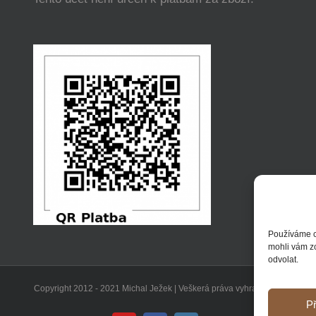
Používáme c
mohli vám z
odvolat.
Copyright 2012 - 2021 Michal Ježek | Veškerá práva vyhrazena
Př