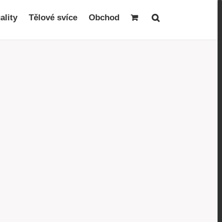
ality
Tělové svíce
Obchod