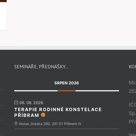
SEMINÁŘE, PŘEDNÁŠKY…
KO
Mi
SRPEN 2026
262
06. 08. 2026
IČ
TERAPIE RODINNÉ KONSTELACE
Sp
PŘÍBRAM
Př
Aloise Jiráska 260, 261 01 Příbram IV
We