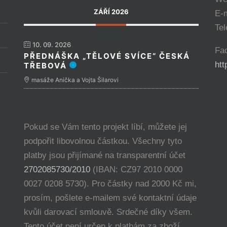
ZÁŘÍ 2026
E-
Tel
10. 09. 2026
Fa
PŘEDNÁŠKA „TĚLOVÉ SVÍCE“ ČESKÁ
ht
TŘEBOVÁ
masáže Anička a Vojta Šilarovi
Pokud se Vám tento projekt líbí, můžete jej
podpořit libovolnou částkou. Všechny tyto
platby jsou přijímané na transparentní účet
2702085730/2010
(IBAN: CZ97 2010 0000
0027 0208 5730). Pro částky nad 2000 Kč mi,
prosím, pošlete e-mailem své kontaktní údaje
kvůli darovací smlouvě. Srdečné díky všem.
Tento účet není určen k platbám za zboží.