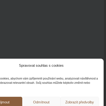
Spravovat souhlas s cookies
ookies, abychom vám zpříjemnili používání webu, analyzovali návštěvnost a
obrazovat relevantní obsah. Svůj souhlas můžete kdykoliv změnit nebo
ijmout
Odmítnout
Zobrazit předvolby