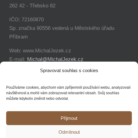
262 42 - Třebsko 82
IČO: 72160870
Sp. značka 90556 vedená u Městského úřadu
Příbram
Web: www.MichalJezek.cz
E-mail:
Michal@MichalJezek.cz
Telefon:
+420 777 346 649
Spravovat souhlas s cookies
Facebook:
https://www.facebook.com/svicejezek
Používáme cookies, abychom vám zpříjemnili používání webu, analyzovali
návštěvnost a mohli vám zobrazovat relevantní obsah. Svůj souhlas
můžete kdykoliv změnit nebo odvolat.
Přijmout
Copyright 2012 - 2021 Michal Ježek | Veškerá práva vyhrazena
Odmítnout