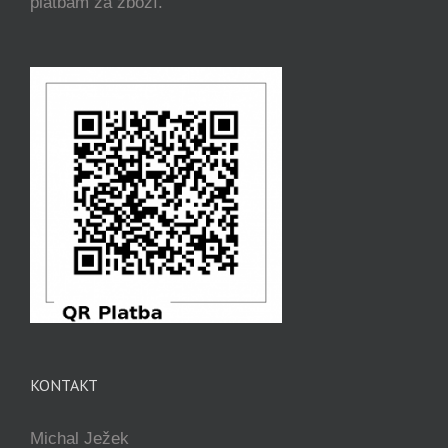
platbám za zboží.
KONTAKT
Michal Ježek