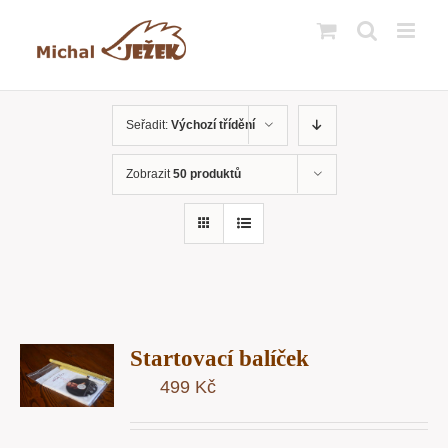
Přeskočit
na
obsah
Seřadit:
Výchozí třídění
Zobrazit
50 produktů
T
Startovací balíček
U
499
Kč
Y