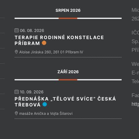
Mi
SRPEN 2026
262
06. 08. 2026
IČ
TERAPIE RODINNÉ KONSTELACE
Sp
PŘÍBRAM
Př
Aloise Jiráska 260, 261 01 Příbram IV
We
ZÁŘÍ 2026
E-
Tel
10. 09. 2026
Fa
PŘEDNÁŠKA „TĚLOVÉ SVÍCE“ ČESKÁ
ht
TŘEBOVÁ
masáže Anička a Vojta Šilarovi