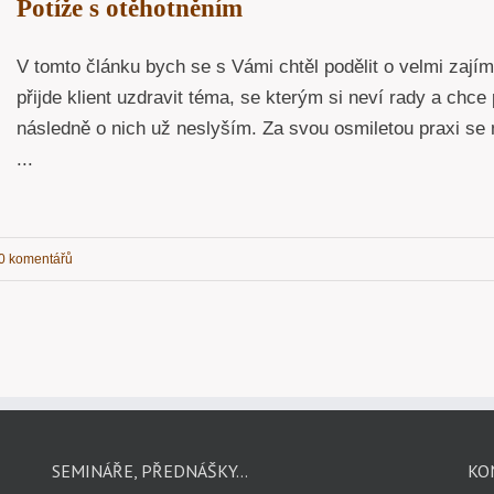
Potíže s otěhotněním
V tomto článku bych se s Vámi chtěl podělit o velmi zají
přijde klient uzdravit téma, se kterým si neví rady a chce p
následně o nich už neslyším. Za svou osmiletou praxi se m
...
0 komentářů
SEMINÁŘE, PŘEDNÁŠKY…
KO