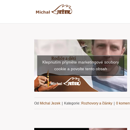
Přeskočit
na
obsah
Klepnutím přijměte marketingové soubory
cookie a povolte tento obsah
Od
Michal Jezek
|
Kategorie:
Rozhovory a články
|
0 komen