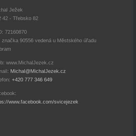
chal Ježek
 42 - Třebsko 82
O: 72160870
. značka 90556 vedená u Městského úřadu
íbram
b: www.MichalJezek.cz
mail:
Michal@MichalJezek.cz
efon:
+420 777 346 649
cebook:
tps://www.facebook.com/svicejezek