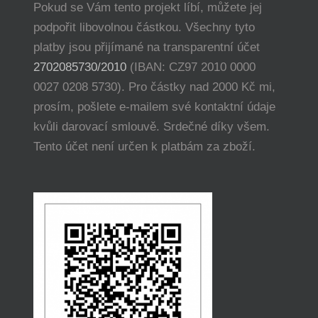
Pokud se Vám tento projekt líbí, můžete jej
podpořit libovolnou částkou. Všechny tyto
platby jsou přijímané na transparentní účet
2702085730/2010
(IBAN: CZ97 2010 0000
0027 0208 5730). Pro částky nad 2000 Kč mi,
prosím, pošlete e-mailem své kontaktní údaje
kvůli darovací smlouvě. Srdečné díky všem.
Tento účet není určen k platbám za zboží.