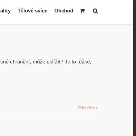
ality
Tělové svíce
Obchod
išné chránění, může ublížit? Je to těžké,
Čtěte dále