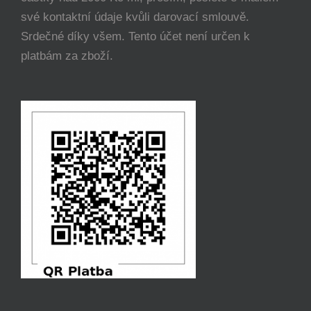
své kontaktní údaje kvůli darovací smlouvě.
Srdečné díky všem. Tento účet není určen k
platbám za zboží.