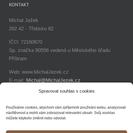
KONTAKT
Michal Ježek
262 42 - Třebsko 82
IČO: 72160870
Sp. značka 90556 vedená u Městského úřadu
Příbram
Web: www.MichalJezek.cz
E-mail:
Michal@MichalJezek.cz
Telefon:
+420 777 346 649
Spravovat souhlas s cookies
Facebook:
https://www.facebook.com/svicejezek
Používáme cookies, abychom vám zpříjemnili používání webu, analyzovali
návštěvnost a mohli vám zobrazovat relevantní obsah. Svůj souhlas
můžete kdykoliv změnit nebo odvolat.