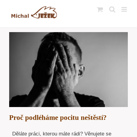
Přeskočit
na
obsah
Proč podléháme pocitu neštěstí?
Děláte práci, kterou máte rádi? Věnujete se