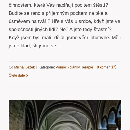
činnostem, které Vás naplňují pocitem štěstí?
Budíte se ráno s příjemným pocitem na těle a
úsměvem na tváři? Hřeje Vás u srdce, když jste ve
společnosti jiných lidí? Ne? A jste tedy šťastní?
Když jsem byli malí, dělali jsme věci intuitivně. Měli
jsme hlad, šli jsme se ...
Od
Michal Ježek
|
Kategorie:
Pomoc - články
,
Terapie
|
0 komentářů
Čtěte dále