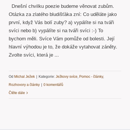
Dnešní chvilku poezie budeme věnovat zubům.
Otázka za zlatého bludišťáka zní: Co uděláte jako
první, když Vás bolí zuby? a) vypálíte si na tváři
svíci nebo b) vypálíte si na tváři svíci :-) To
bychom měli. Svíce Vám pomůže od bolesti. Její
hlavní výhodou je to, že dokáže vytahovat záněty.
Zvolte svíci, která je ...
Od
Michal Ježek
|
Kategorie:
Ježkovy svíce
,
Pomoc - články
,
Rozhovory a články
|
0 komentářů
Čtěte dále