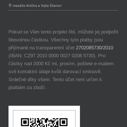
masáže Anička a Vojta Šilarovi
Pokud se Vám tento projekt líbí, můžete jej podpořit
libovolnou částkou. Všechny tyto platby jsou
přijímané na transparentní účet
2702085730/2010
(IBAN: CZ97 2010 0000 0027 0208 5730). Pro
částky nad 2000 Kč mi, prosím, pošlete e-mailem
své kontaktní údaje kvůli darovací smlouvě.
Srdečné díky všem. Tento účet není určen k
platbám za zboží.