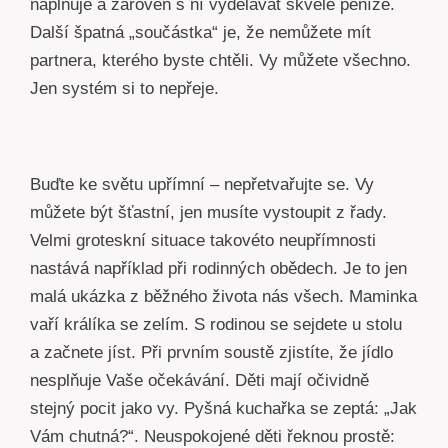
naplňuje a zároveň s ní vydělávat skvělé peníze.
Další špatná „součástka“ je, že nemůžete mít
partnera, kterého byste chtěli. Vy můžete všechno.
Jen systém si to nepřeje.
Buďte ke světu upřímní – nepřetvařujte se. Vy
můžete být šťastní, jen musíte vystoupit z řady.
Velmi groteskní situace takovéto neupřímnosti
nastává například při rodinných obědech. Je to jen
malá ukázka z běžného života nás všech. Maminka
vaří králíka se zelím. S rodinou se sejdete u stolu
a začnete jíst. Při prvním soustě zjistíte, že jídlo
nesplňuje Vaše očekávání. Děti mají očividně
stejný pocit jako vy. Pyšná kuchařka se zeptá: „Jak
Vám chutná?“. Neuspokojené děti řeknou prostě: