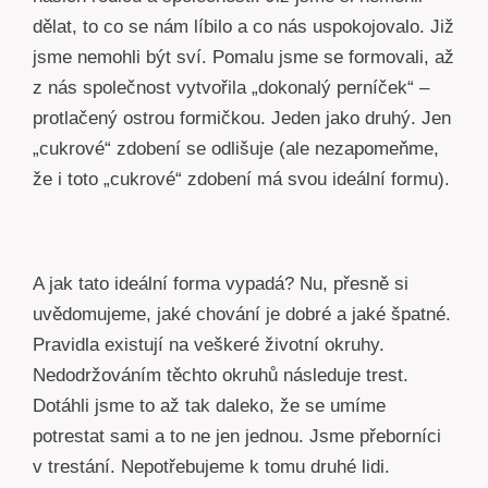
dělat, to co se nám líbilo a co nás uspokojovalo. Již
jsme nemohli být sví. Pomalu jsme se formovali, až
z nás společnost vytvořila „dokonalý perníček“ –
protlačený ostrou formičkou. Jeden jako druhý. Jen
„cukrové“ zdobení se odlišuje (ale nezapomeňme,
že i toto „cukrové“ zdobení má svou ideální formu).
A jak tato ideální forma vypadá? Nu, přesně si
uvědomujeme, jaké chování je dobré a jaké špatné.
Pravidla existují na veškeré životní okruhy.
Nedodržováním těchto okruhů následuje trest.
Dotáhli jsme to až tak daleko, že se umíme
potrestat sami a to ne jen jednou. Jsme přeborníci
v trestání. Nepotřebujeme k tomu druhé lidi.