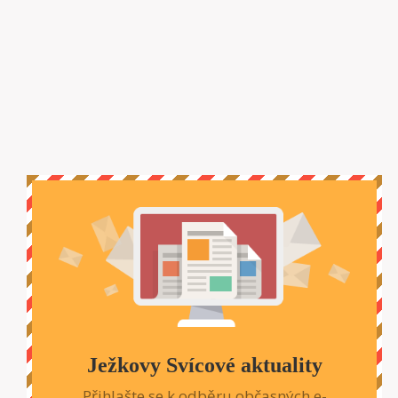
Ježkovy Svícové aktuality
Přihlašte se k odběru občasných e-