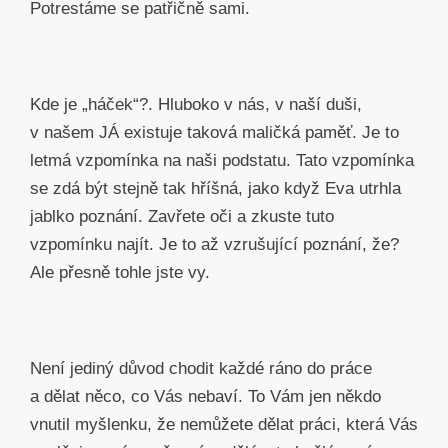
Potrestáme se patřičně sami.
Kde je „háček“?. Hluboko v nás, v naší duši,
v našem JÁ existuje taková maličká paměť. Je to
letmá vzpomínka na naši podstatu. Tato vzpomínka
se zdá být stejně tak hříšná, jako když Eva utrhla
jablko poznání. Zavřete oči a zkuste tuto
vzpomínku najít. Je to až vzrušující poznání, že?
Ale přesně tohle jste vy.
Není jediný důvod chodit každé ráno do práce
a dělat něco, co Vás nebaví. To Vám jen někdo
vnutil myšlenku, že nemůžete dělat práci, která Vás