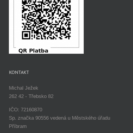
KONTAKT
Michal Ježek
262 42 - Třebsko 82
IČO: 72160870
Sp. značka 90556 vedená u Městského úřadu
Příbram