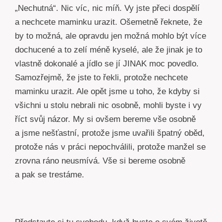
„Nechutná“. Nic víc, nic míň. Vy jste přeci dospělí
a nechcete maminku urazit. Ošemetně řeknete, že
by to možná, ale opravdu jen možná mohlo být více
dochucené a to zelí méně kyselé, ale že jinak je to
vlastně dokonalé a jídlo se jí JINAK moc povedlo.
Samozřejmě, že jste to řekli, protože nechcete
maminku urazit. Ale opět jsme u toho, že kdyby si
všichni u stolu nebrali nic osobně, mohli byste i vy
říct svůj názor. My si ovšem bereme vše osobně
a jsme nešťastní, protože jsme uvařili špatný oběd,
protože nás v práci nepochválili, protože manžel se
zrovna ráno neusmívá. Vše si bereme osobně
a pak se trestáme.