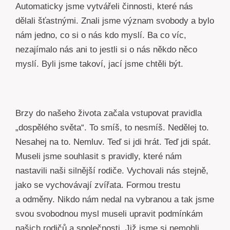
Automaticky jsme vytvářeli činnosti, které nás
dělali šťastnými. Znali jsme význam svobody a bylo
nám jedno, co si o nás kdo myslí. Ba co víc,
nezajímalo nás ani to jestli si o nás někdo něco
myslí. Byli jsme takoví, jací jsme chtěli být.
Brzy do našeho života začala vstupovat pravidla
„dospělého světa“. To smíš, to nesmíš. Nedělej to.
Nesahej na to. Nemluv. Teď si jdi hrát. Teď jdi spát.
Museli jsme souhlasit s pravidly, které nám
nastavili naši silnější rodiče. Vychovali nás stejně,
jako se vychovávají zvířata. Formou trestu
a odměny. Nikdo nám nedal na vybranou a tak jsme
svou svobodnou mysl museli upravit podmínkám
našich rodičů a společnosti. Již jsme si nemohli