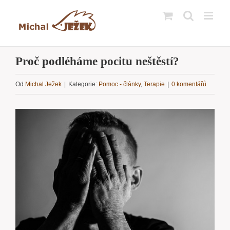
Přeskočit
na
obsah
Proč podléháme pocitu neštěstí?
Od
Michal Ježek
|
Kategorie:
Pomoc - články
,
Terapie
|
0 komentářů
Zobrazit
větší
obrázek