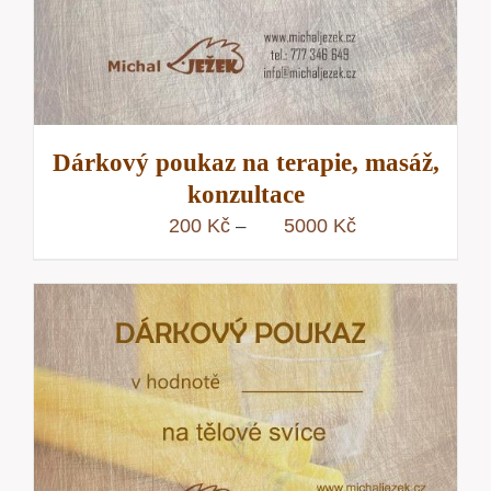
Dárkový poukaz na terapie, masáž,
konzultace
Rozpětí
200
Kč
5000
Kč
–
cen:
200 Kč
až
5000 Kč