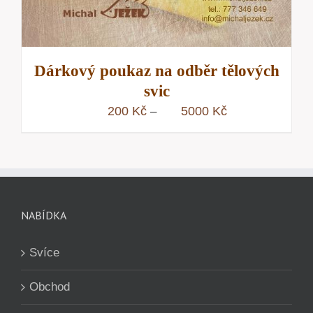
Dárkový poukaz na odběr tělových
svic
Rozpětí
200
Kč
5000
Kč
–
cen:
200 Kč
až
5000 Kč
NABÍDKA
Svíce
Obchod