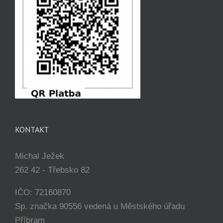
KONTAKT
Michal Ježek
262 42 - Třebsko 82
IČO: 72160870
Sp. značka 90556 vedená u Městského úřadu
Příbram