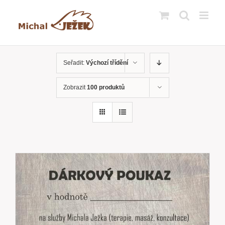
Přeskočit
na
obsah
Seřadit:
Výchozí třídění
Zobrazit
100 produktů