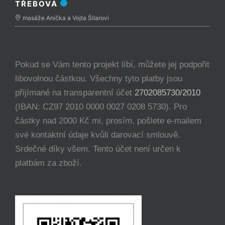
TŘEBOVÁ
masáže Anička a Vojta Šilarovi
Pokud se Vám tento projekt líbí, můžete jej podpořit
libovolnou částkou. Všechny tyto platby jsou
přijímané na transparentní účet
2702085730/2010
(IBAN: CZ97 2010 0000 0027 0208 5730). Pro
částky nad 2000 Kč mi, prosím, pošlete e-mailem
své kontaktní údaje kvůli darovací smlouvě.
Srdečné díky všem. Tento účet není určen k
platbám za zboží.