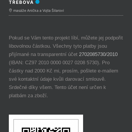
TŘEBOVÁ
masáže Anička a Vojta Šilarovi
Pokud se Vám tento projekt líbí, můžete jej podpořit
libovolnou částkou. Všechny tyto platby jsou
přijímané na transparentní účet
2702085730/2010
(IBAN: CZ97 2010 0000 0027 0208 5730). Pro
částky nad 2000 Kč mi, prosím, pošlete e-mailem
své kontaktní údaje kvůli darovací smlouvě.
Srdečné díky všem. Tento účet není určen k
platbám za zboží.