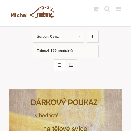
Přeskočit
na
obsah
Seřadit:
Cena
Zobrazit
100 produktů