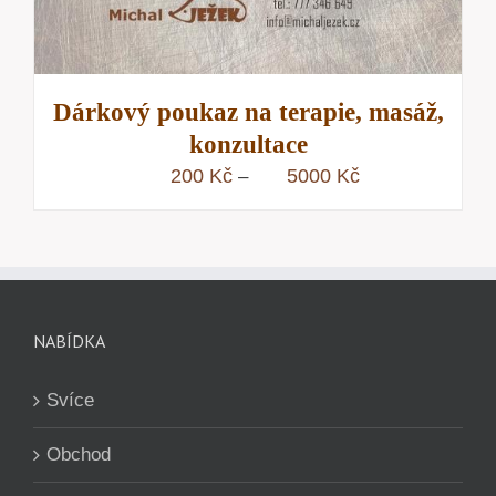
Dárkový poukaz na terapie, masáž,
konzultace
Rozpětí
200
Kč
5000
Kč
–
cen:
200 Kč
až
5000 Kč
NABÍDKA
Svíce
Obchod