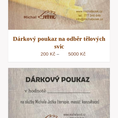
Dárkový poukaz na odběr tělových
svic
Rozpětí
200
Kč
5000
Kč
–
cen:
200 Kč
až
5000 Kč