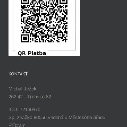
KONTAKT
Michal Ježek
262 42 - Třebsko 82
IČO: 72160870
Sp. značka 90556 vedená u Městského úřadu
Příbram