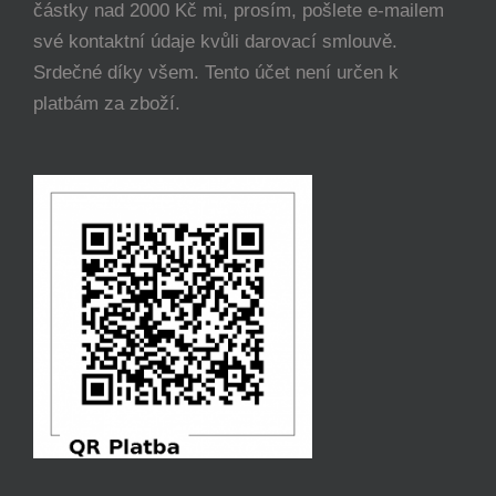
částky nad 2000 Kč mi, prosím, pošlete e-mailem
své kontaktní údaje kvůli darovací smlouvě.
Srdečné díky všem. Tento účet není určen k
platbám za zboží.