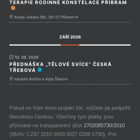
TERAPIE RODINNÉ KONSTELACE PŘÍBRAM
Aloise Jiráska 260, 261 01 Příbram IV
ZÁŘÍ 2026
10. 09. 2026
PŘEDNÁŠKA „TĚLOVÉ SVÍCE“ ČESKÁ
TŘEBOVÁ
masáže Anička a Vojta Šilarovi
Pokud se Vám tento projekt líbí, můžete jej podpořit
libovolnou částkou. Všechny tyto platby jsou
přijímané na transparentní účet
2702085730/2010
(IBAN: CZ97 2010 0000 0027 0208 5730). Pro