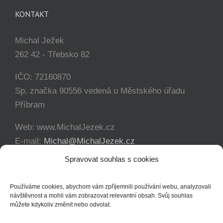
KONTAKT
Michal Ježek
262 42 - Třebsko 82
IČO: 72160870
Sp. značka 90556 vedená u Městského úřadu
Příbram
Web: www.MichalJezek.cz
E-mail:
Michal@MichalJezek.cz
Telefon:
+420 777 346 649
Spravovat souhlas s cookies
Facebook:
https://www.facebook.com/svicejezek
Používáme cookies, abychom vám zpříjemnili používání webu, analyzovali
návštěvnost a mohli vám zobrazovat relevantní obsah. Svůj souhlas
můžete kdykoliv změnit nebo odvolat.