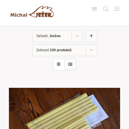
Přeskočit
na
obsah
Seřadit:
Jméno
Zobrazit
100 produktů