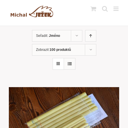
Přeskočit
na
obsah
Seřadit:
Jméno
Zobrazit
100 produktů