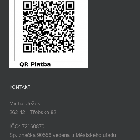
KONTAKT
Michal Ježek
262 42 - Třebsko 82
IČO: 72160870
Sp. značka 90556 vedená u Městského úřadu