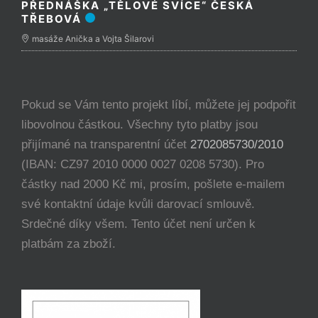
PŘEDNÁŠKA „TĚLOVÉ SVÍCE“ ČESKÁ
TŘEBOVÁ
masáže Anička a Vojta Šilarovi
Pokud se Vám tento projekt líbí, můžete jej podpořit
libovolnou částkou. Všechny tyto platby jsou
přijímané na transparentní účet
2702085730/2010
(IBAN: CZ97 2010 0000 0027 0208 5730). Pro
částky nad 2000 Kč mi, prosím, pošlete e-mailem
své kontaktní údaje kvůli darovací smlouvě.
Srdečné díky všem. Tento účet není určen k
platbám za zboží.