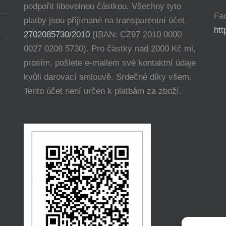
podpořit libovolnou částkou. Všechny tyto
Fa
platby jsou přijímané na transparentní účet
ht
2702085730/2010
(IBAN: CZ97 2010 0000
0027 0208 5730). Pro částky nad 2000 Kč mi,
prosím, pošlete e-mailem své kontaktní údaje
kvůli darovací smlouvě. Srdečné díky všem.
Tento účet není určen k platbám za zboží.