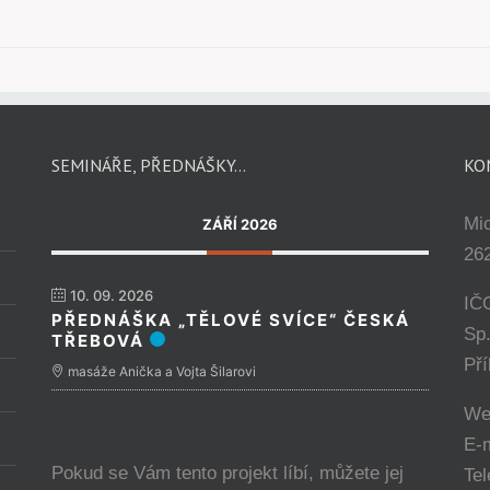
SEMINÁŘE, PŘEDNÁŠKY…
KO
Mi
ZÁŘÍ 2026
262
10. 09. 2026
IČ
PŘEDNÁŠKA „TĚLOVÉ SVÍCE“ ČESKÁ
Sp
TŘEBOVÁ
Př
masáže Anička a Vojta Šilarovi
We
E-
Pokud se Vám tento projekt líbí, můžete jej
Tel