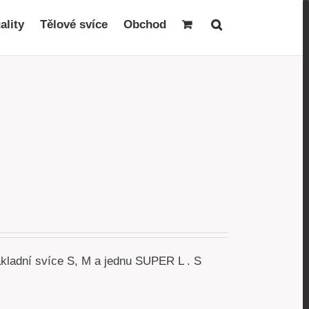
ality
Tělové svíce
Obchod
akladní svíce S, M a jednu SUPER L . S