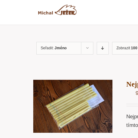
Přeskočit
na
obsah
Seřadit:
Jméno
Zobrazit
100
Nej
OŠÍKU
/
ÁHLED
Nejp
tímt