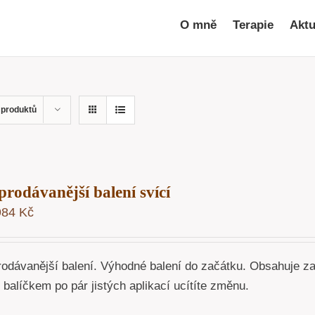
O mně
Terapie
Aktu
 produktů
prodávanější balení svící
984
Kč
rodávanější balení. Výhodné balení do začátku. Obsahuje z
o balíčkem po pár jistých aplikací ucítíte změnu.