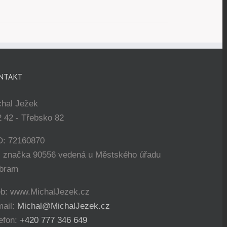
NTAKT
chal Ježek
 42 - Třebsko 82
O: 72160870
. značka 90556 vedená u Městského úřadu
íbram
b: www.MichalJezek.cz
mail:
Michal@MichalJezek.cz
efon:
+420 777 346 649