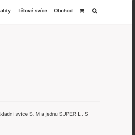
ality
Tělové svíce
Obchod
akladní svíce S, M a jednu SUPER L . S