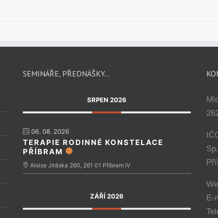
SEMINÁŘE, PŘEDNÁŠKY…
KO
Mi
SRPEN 2026
262
06. 08. 2026
IČ
TERAPIE RODINNÉ KONSTELACE
Sp
PŘÍBRAM
Př
Aloise Jiráska 260, 261 01 Příbram IV
We
ZÁŘÍ 2026
E-
Tel