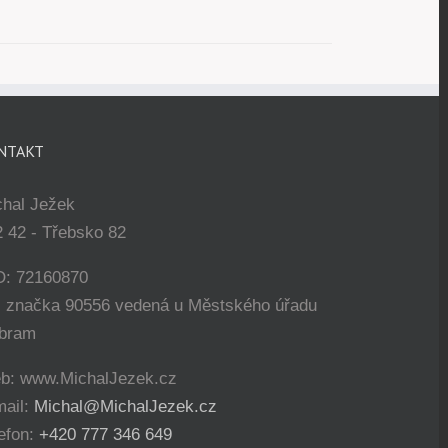
NTAKT
chal Ježek
 42 - Třebsko 82
O: 72160870
. značka 90556 vedená u Městského úřadu
íbram
b: www.MichalJezek.cz
mail:
Michal@MichalJezek.cz
efon:
+420 777 346 649