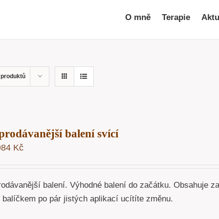
O mně
Terapie
Aktu
 produktů
prodávanější balení svící
984
Kč
rodávanější balení. Výhodné balení do začátku. Obsahuje z
o balíčkem po pár jistých aplikací ucítíte změnu.