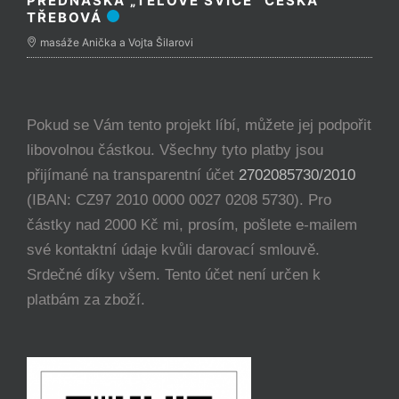
PŘEDNÁŠKA „TĚLOVÉ SVÍCE“ ČESKÁ
TŘEBOVÁ
masáže Anička a Vojta Šilarovi
Pokud se Vám tento projekt líbí, můžete jej podpořit
libovolnou částkou. Všechny tyto platby jsou
přijímané na transparentní účet
2702085730/2010
(IBAN: CZ97 2010 0000 0027 0208 5730). Pro
částky nad 2000 Kč mi, prosím, pošlete e-mailem
své kontaktní údaje kvůli darovací smlouvě.
Srdečné díky všem. Tento účet není určen k
platbám za zboží.