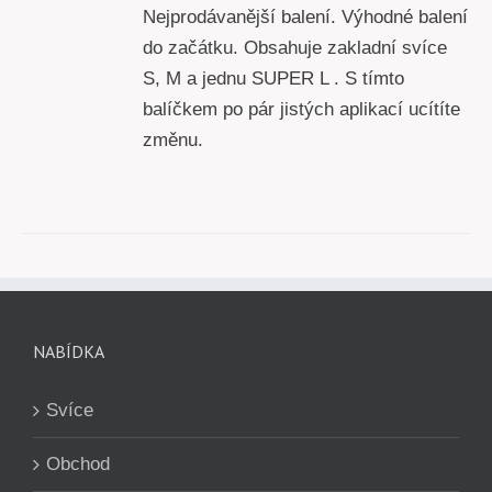
Nejprodávanější balení. Výhodné balení
do začátku. Obsahuje zakladní svíce
S, M a jednu SUPER L . S tímto
balíčkem po pár jistých aplikací ucítíte
změnu.
NABÍDKA
Svíce
Obchod