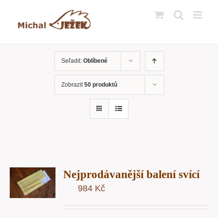
Přeskočit
na
obsah
Seřadit:
Oblíbené
Zobrazit
50 produktů
T
Nejprodávanější balení svící
U
984
Kč
Y