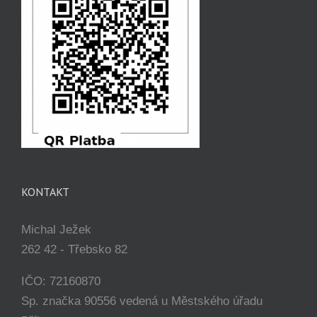
KONTAKT
Michal Ježek
262 42 - Třebsko 82
IČO: 72160870
Sp. značka 90556 vedená u Městského úřadu