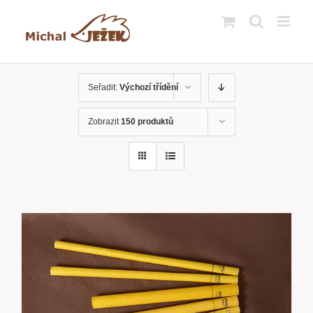
Přeskočit
na
obsah
Seřadit:
Výchozí třídění
Zobrazit
150 produktů