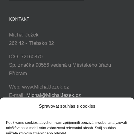
KONTAKT
Michal Ježek
262 42 - Třebsko 82
IČO: 72160870
Sp. značka 90556 vedená u Městského úřadu
Příbram
Web: www.MichalJezek.cz
E-mail:
Michal@MichalJezek.cz
Telefon:
+420 777 346 649
Spravovat souhlas s cookies
Facebook:
https://www.facebook.com/svicejezek
Používáme cookies, abychom vám zpříjemnili používání webu, analyzovali
návštěvnost a mohli vám zobrazovat relevantní obsah. Svůj souhlas
můžete kdykoliv změnit nebo odvolat.