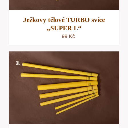
Ježkovy tělové TURBO svíce
„SUPER L“
99
Kč