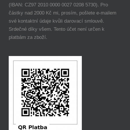
(IBAN: CZ97 2010 0000 0027 0208 5730). Pro
částky nad 2000 Kč mi, prosím, pošlete e-mailem
své kontaktní údaje kvůli darovací smlouvě.
Srdečné díky všem. Tento účet není určen k
platbám za zboží.