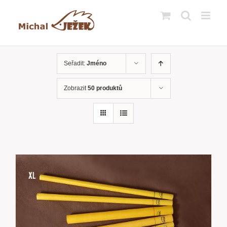
Přeskočit
na
obsah
Seřadit:
Jméno
Zobrazit
50 produktů