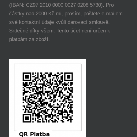
(IBAN: CZ97 2010 0000 0027 0208 5730). Pro
částky nad 2000 Kč mi, prosím, pošlete e-mailem
své kontaktní údaje kvůli darovací smlouvě.
Srdečné díky všem. Tento účet není určen k
platbám za zboží.