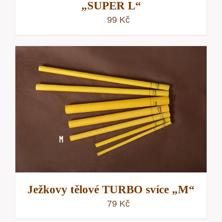
„SUPER L“
99
Kč
Ježkovy tělové TURBO svíce „M“
79
Kč