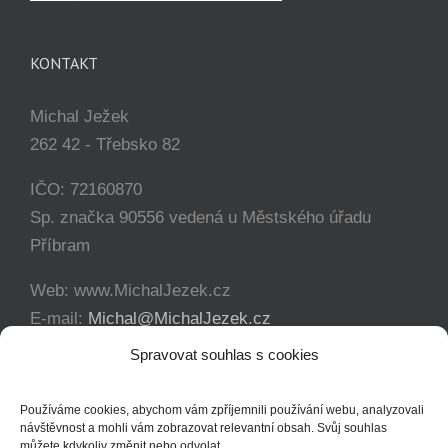
KONTAKT
Michal Ježek
262 42 - Třebsko 82
IČO: 72160870
Sp. značka 90556 vedená u Městského úřadu
Příbram
Web: www.MichalJezek.cz
E-mail:
Michal@MichalJezek.cz
Telefon:
+420 777 346 649
Spravovat souhlas s cookies
Facebook:
https://www.facebook.com/svicejezek
Používáme cookies, abychom vám zpříjemnili používání webu, analyzovali
návštěvnost a mohli vám zobrazovat relevantní obsah. Svůj souhlas
můžete kdykoliv změnit nebo odvolat.