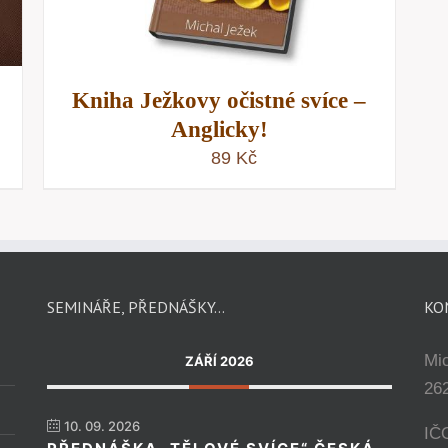
Kniha Ježkovy očistné svíce –
Anglicky!
89
Kč
SEMINÁŘE, PŘEDNÁŠKY…
KO
Mi
ZÁŘÍ 2026
262
10. 09. 2026
IČ