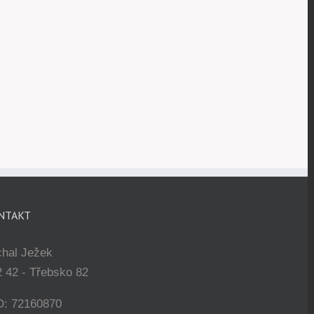
NTAKT
chal Ježek
 42 - Třebsko 82
O: 72160870