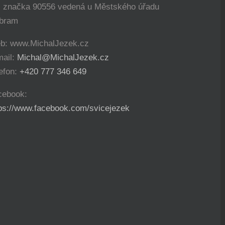
. značka 90556 vedená u Městského úřadu
íbram
b: www.MichalJezek.cz
mail:
Michal@MichalJezek.cz
efon:
+420 777 346 649
cebook:
tps://www.facebook.com/svicejezek