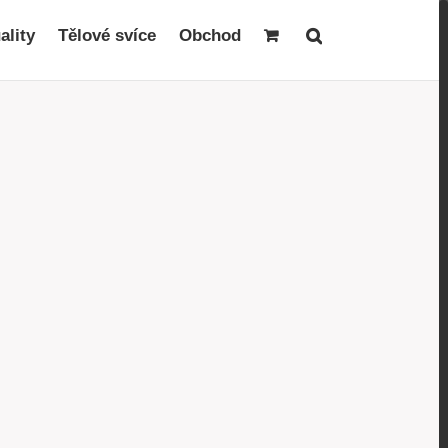
ality
Tělové svíce
Obchod