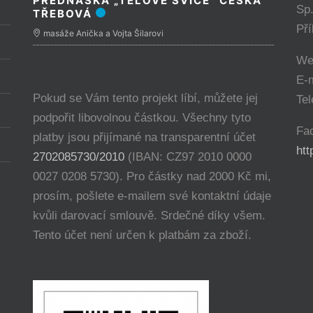
PŘEDNÁŠKA „TĚLOVÉ SVÍCE“ ČESKÁ
Sp
TŘEBOVÁ
Př
masáže Anička a Vojta Šilarovi
We
E-
Pokud se Vám tento projekt líbí, můžete jej
Tel
podpořit libovolnou částkou. Všechny tyto
Fa
platby jsou přijímané na transparentní účet
ht
2702085730/2010
(IBAN: CZ97 2010 0000
0027 0208 5730). Pro částky nad 2000 Kč mi,
prosím, pošlete e-mailem své kontaktní údaje
kvůli darovací smlouvě. Srdečné díky všem.
Tento účet není určen k platbám za zboží.